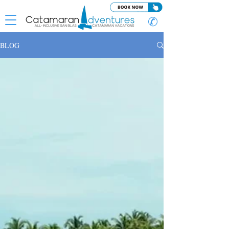
✆
BLOG