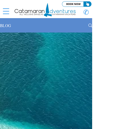
✆
BLOG