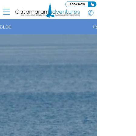
✆
BLOG