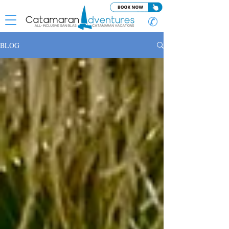
✆
BLOG