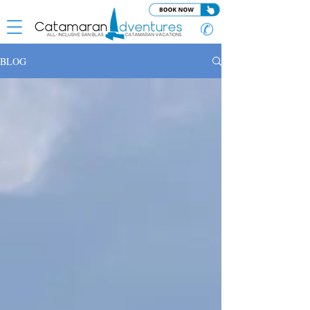
✆
BLOG