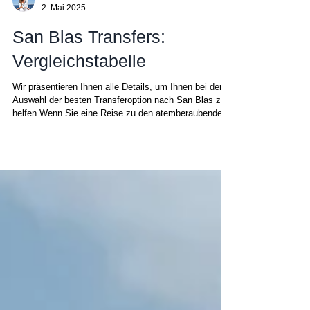
Amanda
2. Mai 2025
San Blas Transfers:
Vergleichstabelle
Wir präsentieren Ihnen alle Details, um Ihnen bei der
Auswahl der besten Transferoption nach San Blas zu
helfen Wenn Sie eine Reise zu den atemberaubenden
San Blas Inseln planen, ist die Anreise Teil des
Abenteuers! San Blas ist zwar für seine
abgeschiedene Schönheit bekannt, doch um diese
abgeschiedenen Inseln zu erreichen, bieten sich zwei
verschiedene Möglichkeiten: eine abenteuerliche
Autofahrt oder ein Rundflug über den Dschungel und
die atemberaubenden San Blas Cays. Je