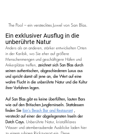
The Pool – ein verstecktes Juwel von San Blas.
Ein exklusiver Ausflug in die 
unberührte Natur
Anders als an anderen, stärker entwickelten Orten 
in der Karibik, wo Sie eher auf größere 
Menschenmengen und geschäftigere Häfen und 
Ankerplätze treffen, 
zeichnet sich San Blas durch 
seinen authentischen, abgeschiedenen Luxus aus 
und spricht damit all jene an, die Wert auf eine 
wahre Flucht in die unberührte Natur und die Kultur 
ihrer Vorfahren legen.
Auf San Blas gibt es keine überfüllten, lauten Bars 
wie auf den Britischen Jungferninseln. Stattdessen 
finden Sie
Ibin's Beach Bar and Restaurant
, 
versteckt auf einer der abgelegensten Inseln der 
Dutch Cays.
 Unberührte Natur, kristallklares 
Wasser und atemberaubende Ausblicke laden hier 
zu einem ruhigen Rückzugsort ein. Diese 