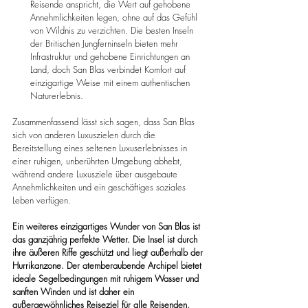
Reisende anspricht, die Wert auf gehobene 
Annehmlichkeiten legen, ohne auf das Gefühl 
von Wildnis zu verzichten. Die besten Inseln 
der Britischen Jungferninseln bieten mehr 
Infrastruktur und gehobene Einrichtungen an 
Land, doch San Blas verbindet Komfort auf 
einzigartige Weise mit einem authentischen 
Naturerlebnis.
Zusammenfassend lässt sich sagen, dass San Blas 
sich von anderen Luxuszielen durch die 
Bereitstellung eines seltenen Luxuserlebnisses in 
einer ruhigen, unberührten Umgebung abhebt, 
während andere Luxusziele über ausgebaute 
Annehmlichkeiten und ein geschäftiges soziales 
Leben verfügen.
Ein weiteres einzigartiges Wunder von San Blas ist 
das ganzjährig perfekte Wetter. Die Insel ist durch 
ihre äußeren Riffe geschützt und liegt außerhalb der 
Hurrikanzone.
Der atemberaubende Archipel bietet 
ideale Segelbedingungen mit ruhigem Wasser und 
sanften Winden und ist daher ein 
außergewöhnliches Reiseziel für alle Reisenden, 