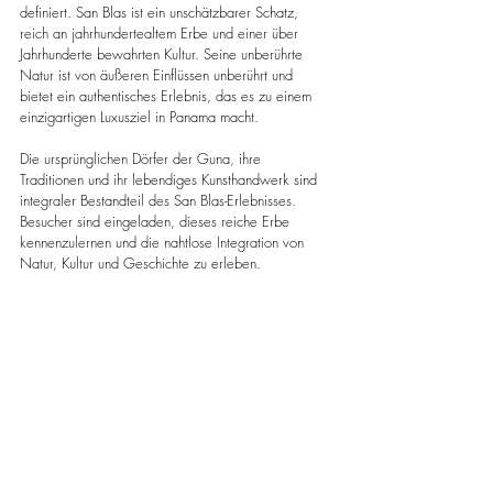
definiert. San Blas ist ein unschätzbarer Schatz, 
reich an jahrhundertealtem Erbe und einer über 
Jahrhunderte bewahrten Kultur. Seine unberührte 
Natur ist von äußeren Einflüssen unberührt und 
bietet ein authentisches Erlebnis, das es zu einem 
einzigartigen Luxusziel in Panama macht.
Die ursprünglichen Dörfer der Guna, ihre 
Traditionen und ihr lebendiges Kunsthandwerk sind 
integraler Bestandteil des San Blas-Erlebnisses. 
Besucher sind eingeladen, dieses reiche Erbe 
kennenzulernen und die nahtlose Integration von 
Natur, Kultur und Geschichte zu erleben.