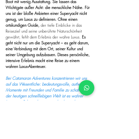
Boot mit wenig Ausstattung. Sie lassen das 
Wichtigste außer Acht: die menschliche Nähe.
Für 
uns ist der bloße Anbieten einer Superyacht nicht 
genug, um Luxus zu definieren. Ohne einen 
ortskundigen Guide,
 der tiefe Einblicke in das 
Reiseziel und seine unberührte Naturschönheit 
gewährt, fehlt dem Erlebnis der wahre Luxus. 
Es 
geht nicht nur um die Superyacht – es geht darum, 
eine Verbindung mit dem Ort, seiner Kultur und 
seiner Umgebung aufzubauen. Dieses persönliche, 
intensive Erlebnis macht eine Reise zu einem 
wahren Luxus-Abenteuer.
Bei Catamaran Adventures konzentrieren wir uns 
auf das Wesentliche: bedeutungsvolle, authentische 
Momente mit Freunden und Familie zu schaffen. In 
der heutigen schnelllebigen Welt ist es wahrer 
Luxus, zur Ruhe zu kommen und sich wieder mit 
seinen Lieben zu verbinden – genau darauf sind wir 
stolz.