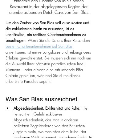
Entdecke den Charme von Ibin's Beach 
Restaurant in der abgelegensten Region der 
atemberaubenden Dutch Cays von San Blas.
Um den Zauber von San Blas voll auszukosten und 
die exklusivsten Inseln zu erkunden, ist es 
unerlässlich, ein seriöses Charterunternehmen zu 
beauftragen.
 Wenn Sie die Details Ihrer Reise dem 
besten Charterunternehmen auf San Blas
anvertrauen, ist ein reibungsloses und reibungsloses 
Erlebnis gewährleistet. Sie müssen sich nur noch um 
die Auswahl Ihrer nächsten paradiesischen Insel 
kümmern – oder einfach eine erfrischende Piña 
Colada genießen, während Sie durch dieses 
unberührte Paradies segeln.
Was San Blas auszeichnet
Abgeschiedenheit, Exklusivität und Ruhe:
 Hier 
herrscht ein Gefühl exklusiver 
Abgeschiedenheit, das man in anderen 
beliebten Segelrevieren wie den Britischen 
Jungferninseln, wo man eher dem Trubel der 
modernen Welt begegnet, nur schwer findet. In 