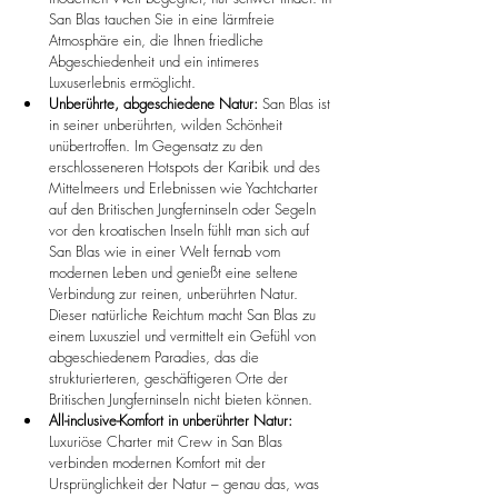
San Blas tauchen Sie in eine lärmfreie 
Atmosphäre ein, die Ihnen friedliche 
Abgeschiedenheit und ein intimeres 
Luxuserlebnis ermöglicht.
Unberührte, abgeschiedene Natur:
 San Blas ist 
in seiner unberührten, wilden Schönheit 
unübertroffen. Im Gegensatz zu den 
erschlosseneren Hotspots der Karibik und des 
Mittelmeers und Erlebnissen wie Yachtcharter 
auf den Britischen Jungferninseln oder Segeln 
vor den kroatischen Inseln fühlt man sich auf 
San Blas wie in einer Welt fernab vom 
modernen Leben und genießt eine seltene 
Verbindung zur reinen, unberührten Natur. 
Dieser natürliche Reichtum macht San Blas zu 
einem Luxusziel und vermittelt ein Gefühl von 
abgeschiedenem Paradies, das die 
strukturierteren, geschäftigeren Orte der 
Britischen Jungferninseln nicht bieten können.
All-inclusive-Komfort in unberührter Natur:
Luxuriöse Charter mit Crew in San Blas 
verbinden modernen Komfort mit der 
Ursprünglichkeit der Natur – genau das, was 