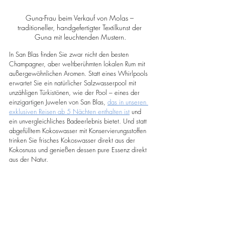
Guna-Frau beim Verkauf von Molas – 
traditioneller, handgefertigter Textilkunst der 
Guna mit leuchtenden Mustern.
In San Blas finden Sie zwar nicht den besten 
Champagner, aber weltberühmten lokalen Rum mit 
außergewöhnlichen Aromen. Statt eines Whirlpools 
erwartet Sie ein natürlicher Salzwasserpool mit 
unzähligen Türkistönen, wie der Pool – eines der 
einzigartigen Juwelen von San Blas, 
das in unseren 
exklusiven Reisen ab 5 Nächten enthalten ist
 und 
ein unvergleichliches Badeerlebnis bietet. Und statt 
abgefülltem Kokoswasser mit Konservierungsstoffen 
trinken Sie frisches Kokoswasser direkt aus der 
Kokosnuss und genießen dessen pure Essenz direkt 
aus der Natur.