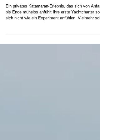
erwartet
Ein privates Katamaran-Erlebnis, das sich von Anfang
bis Ende mühelos anfühlt Ihre erste Yachtcharter sollte
sich nicht wie ein Experiment anfühlen. Vielmehr sollte
sie sich schon lange vor dem Betreten des Bootes
ruhig und entspannt anfühlen. Für Familien, die Wert
auf außergewöhnlichen Service, reibungslose Logistik
und Reisen mit echter Bedeutung legen, bietet ein
privater Katamaran-Charter in San Blas etwas Seltenes
– eine unverfälschte Auszeit in einem der letzten
unberü