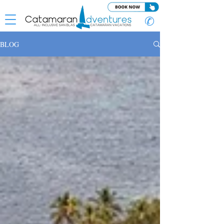
✆
BLOG