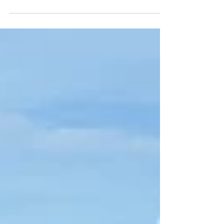
der San Blas, den man vor Ort erlebt Die meisten
Reisenden entdecken San Blas zunächst durch perfekt
bearbeitete Instagram-Fotos, generische Reiseblogs
oder Werbung für günstige Inselrundfahrten, die ein
Paradies versprechen: türkisfarbenes Wasser,
menschenleere Strände, Palmen, die sich über
puderweißen Sand neigen. Doch bei ihrer Ankunft ist
die Realität oft ganz anders. Statt die karibischen
Inseln zu erkunden, finden si