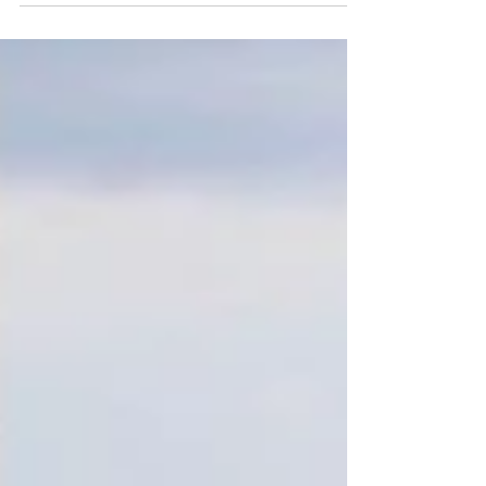
All-Inclusive-Katamaranurlaub in San Blas: Keine
versteckten Kosten – garantiert All-Inclusive-
Katamaranreisen mit Catamaran Adventures sind
darauf ausgelegt, Ihnen absolute Sorgenfreiheit zu
bieten. Sämtliche Kosten an Bord sind von Anfang an
enthalten – der bei der Buchung bestätigte Preis ist der
Endpreis . Keine versteckten Gebühren, keine
Überraschungen, keine zusätzlichen Kosten am letzten
Tag. San Blas gemeinsam mit Freunden oder der
Familie auf einem privaten Katamara