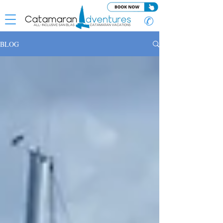
✆
BLOG