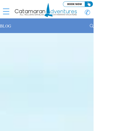
✆
BLOG