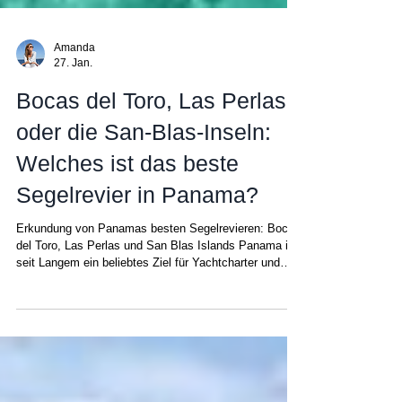
Amanda
27. Jan.
Bocas del Toro, Las Perlas
oder die San-Blas-Inseln:
Welches ist das beste
Segelrevier in Panama?
Erkundung von Panamas besten Segelrevieren: Bocas
del Toro, Las Perlas und San Blas Islands Panama ist
seit Langem ein beliebtes Ziel für Yachtcharter und
bietet einen authentischen Segelurlaub . Sie haben die
Wahl: Ob in der Karibik oder im Pazifik – Sie
entscheiden, welcher Ort am besten zu Ihren