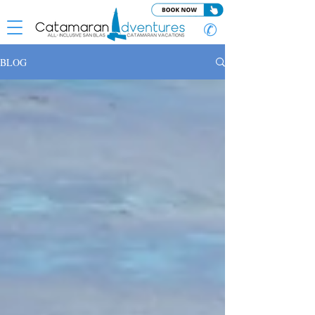
✆
BLOG