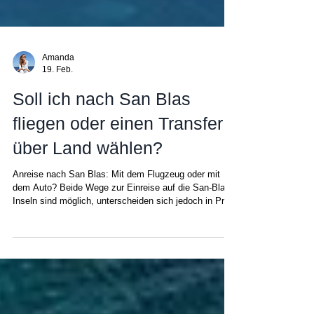
Amanda
19. Feb.
Soll ich nach San Blas
fliegen oder einen Transfer
über Land wählen?
Anreise nach San Blas: Mit dem Flugzeug oder mit
dem Auto? Beide Wege zur Einreise auf die San-Blas-
Inseln sind möglich, unterscheiden sich jedoch in Preis
und Gesamterlebnis. Bei der Wahl der Transferart
müssen die Gewichtsbeschränkungen für Flüge und
die langen (über 4 Stunden) Straßentransfers
berücksichtigt werden. Die An- und Abreise zu den
San-Blas-Inseln war schon immer ein
Diskussionsthema. In diesem Beitrag erklären wir