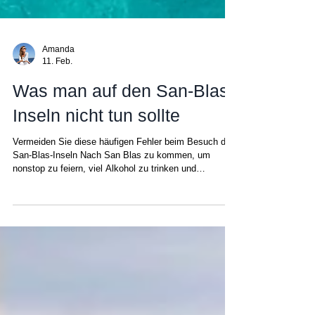
Amanda
11. Feb.
Was man auf den San-Blas-
Inseln nicht tun sollte
Vermeiden Sie diese häufigen Fehler beim Besuch der
San-Blas-Inseln Nach San Blas zu kommen, um
nonstop zu feiern, viel Alkohol zu trinken und
anzunehmen, die San-Blas-Inseln seien wie die BVI,
die USVI oder andere typische Segelreviere in der
Karibik, bedeutet, das wahre Wesen dieses Archipels
zu missverstehen. Die unausgesprochene Wahrheit
über die San-Blas-Inseln offenzulegen, kommt nicht
nur unseren zukünftigen Gästen und uns zugute,
sondern erweist auch den indigenen Gun