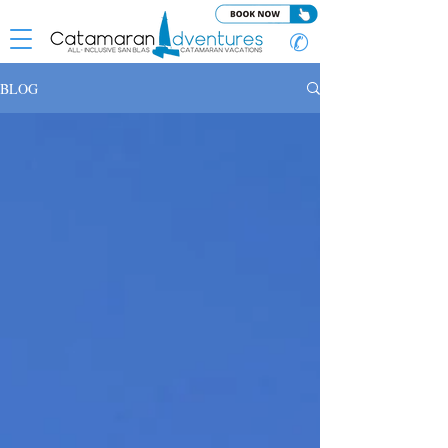
✆
BLOG