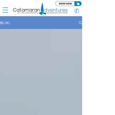
✆
BLOG