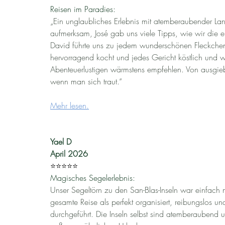
Reisen im Paradies:
„Ein unglaubliches Erlebnis mit atemberaubender Lan
aufmerksam, José gab uns viele Tipps, wie wir die 
David führte uns zu jedem wunderschönen Fleckchen
hervorragend kocht und jedes Gericht köstlich und w
Abenteuerlustigen wärmstens empfehlen. Von ausgi
wenn man sich traut.“
Mehr lesen.
Yael D
April 2026
⭐️⭐️⭐️⭐️⭐️
Magisches Segelerlebnis:
Unser Segeltörn zu den San-Blas-Inseln war einfach 
gesamte Reise als perfekt organisiert, reibungslos un
durchgeführt. Die Inseln selbst sind atemberaubend 