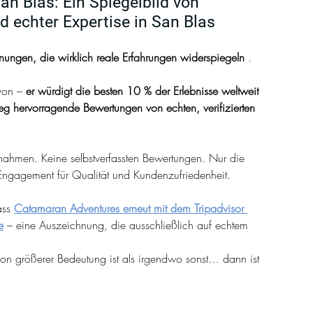
n Blas: Ein Spiegelbild von 
d echter Expertise in San Blas
ungen, die wirklich reale Erfahrungen widerspiegeln
 .
von – 
er würdigt die besten 10 % der Erlebnisse weltweit 
g hervorragende Bewertungen von echten, verifizierten 
nahmen. Keine selbstverfassten Bewertungen. Nur die 
Engagement für Qualität und Kundenzufriedenheit.
ss 
Catamaran Adventures erneut mit dem Tripadvisor 
e
 – eine Auszeichnung, die ausschließlich auf echtem 
on größerer Bedeutung ist als irgendwo sonst… dann ist 