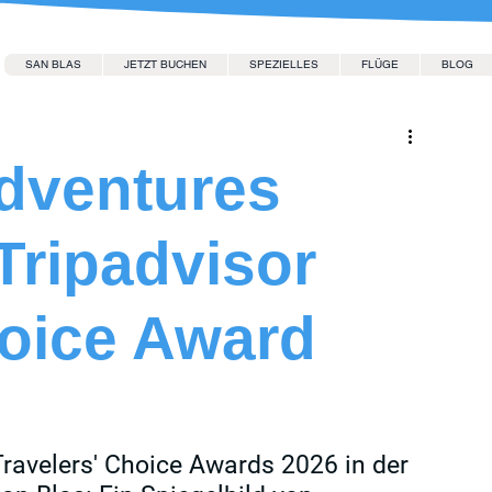
SAN BLAS
JETZT BUCHEN
SPEZIELLES
FLÜGE
BLOG
dventures
Tripadvisor
hoice Award
ravelers' Choice Awards 2026 in der 