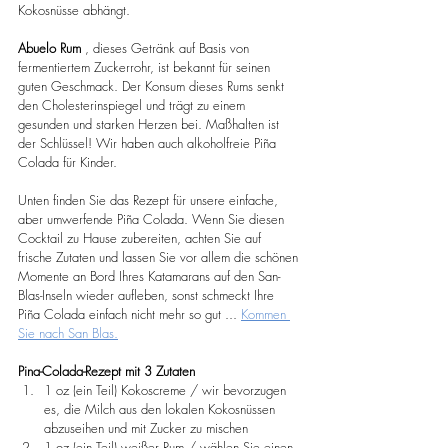
Kokosnüsse abhängt.
Abuelo Rum
 , dieses Getränk auf Basis von 
fermentiertem Zuckerrohr, ist bekannt für seinen 
guten Geschmack. Der Konsum dieses Rums senkt 
den Cholesterinspiegel und trägt zu einem 
gesunden und starken Herzen bei. Maßhalten ist 
der Schlüssel! Wir haben auch alkoholfreie Piña 
Colada für Kinder.
Unten finden Sie das Rezept für unsere einfache, 
aber umwerfende Piña Colada. Wenn Sie diesen 
Cocktail zu Hause zubereiten, achten Sie auf 
frische Zutaten und lassen Sie vor allem die schönen 
Momente an Bord Ihres Katamarans auf den San-
Blas-Inseln wieder aufleben, sonst schmeckt Ihre 
Piña Colada einfach nicht mehr so gut ... 
Kommen 
Sie nach San Blas.
Pina-Colada-Rezept mit 3 Zutaten
1 oz (ein Teil) Kokoscreme / wir bevorzugen 
es, die Milch aus den lokalen Kokosnüssen 
abzuseihen und mit Zucker zu mischen
1 oz (ein Teil) weißer Rum / wählen Sie einen 