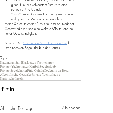
guten Rum, aus schlechtem Rum wird eine 
schlechte Pina Colada
3 oz (3 Teile) Ananassaft / frisch geschnittene 
und gefrorene Ananas ist vorzuziehen
Mixen Sie es im Mixer 1 Minute lang bei niedriger 
Geschwindigkeit und eine weitere Minute lang bei 
hoher Geschwindigkeit.
Besuchen Sie 
Catamaran Adventures San Blas
 für 
Ihren nächsten Segelurlaub in der Karibik.
.
Tags:
Katamaran San Blas
Luxus-Yachtcharter
Privater Yachtcharter Karibik
Segelurlaub
Private Segelcharter
Piña Colada
Cocktails an Bord
Alkoholische Getränke
Private Yachturlaube
Karibische Inseln
Ähnliche Beiträge
Alle ansehen