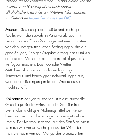
Neben dieser köstlichen Pina Colada bieten wir auf 
unseren San Blas-Segeltörns auch andere 
alkoholische Getränke an.
Weitere Informationen 
zu Getränken
finden Sie in unseren FAQ.
Ananas:
 Diese unglaublich süße und fruchtige 
Köstlichkeit, die sowohl in Panama als auch im 
benachbarten Costa Rica angebaut wird, profitiert 
von den üppigen tropischen Bedingungen, die ein 
ganzjähriges, üppiges Angebot ermöglichen und sie 
auf lokalen Märkten und in Lebensmittelgeschäften 
verfügbar machen. Das tropische Wetter in 
Mittelamerika zeichnet sich durch geringe 
Temperatur- und Feuchtigkeitsschwankungen aus, 
was ideale Bedingungen für den Anbau dieser 
Frucht schafft.
Kokosnuss:
 Seit Jahrhunderten ist diese Frucht die 
Grundlage für die Wirtschaft der San-Blas-Inseln. 
Sie ist das wichtigste Nahrungsmittel der Kuna-
Ureinwohner und das einzige Handelsgut auf den 
Inseln. Der Kokosnusshandel auf den San-Blas-Inseln 
ist nach wie vor so wichtig, dass der Wert der 
meisten Inseln von der Menge der produzierten 