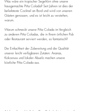
Was wäre ein tropischer Segeltörn ohne unsere 
hausgemachte Piña Colada? Seit Jahren ist dies der 
beliebteste Cocktail an Bord und wird von unseren 
Gästen genossen, und es ist leicht zu verstehen, 
warum.
Warum schmeckt unsere Piña Colada im Vergleich 
zu anderen Piña Coladas, die in Ihrem örtlichen Pub 
oder Restaurant serviert werden, so fantastisch?
Die Einfachheit der Zubereitung und die Qualität 
unserer leicht verfügbaren Zutaten: Ananas, 
Kokosnuss und lokaler Abuelo machen unsere 
köstliche Piña Colada aus.