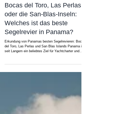
Amanda
27. Jan.
Bocas del Toro, Las Perlas
oder die San-Blas-Inseln:
Welches ist das beste
Segelrevier in Panama?
Erkundung von Panamas besten Segelrevieren: Bocas
del Toro, Las Perlas und San Blas Islands Panama ist
seit Langem ein beliebtes Ziel für Yachtcharter und
bietet einen authentischen Segelurlaub . Sie haben die
Wahl: Ob in der Karibik oder im Pazifik – Sie
entscheiden, welcher Ort am besten zu Ihren
Bedürfnissen passt. Panama liegt südlich der
Hurrikanzone und wurde, anders als andere
Segelreviere in der Karibik wie beispielsweise die
Britischen Jungferninseln, Antigua, die G