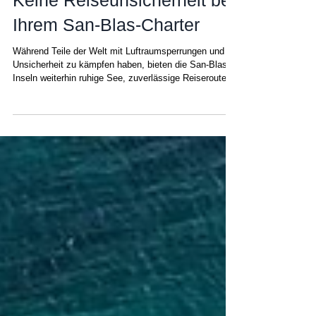
16. März
Keine Reiseunsicherheit bei
Ihrem San-Blas-Charter
Während Teile der Welt mit Luftraumsperrungen und
Unsicherheit zu kämpfen haben, bieten die San-Blas-
Inseln weiterhin ruhige See, zuverlässige Reiserouten
und ungestörte Segelabenteuer Die letzten Wochen
waren für alle, die die Nachrichten verfolgen, turbulent.
Schlagzeilen über den Iran-Konflikt, die Sperrung des
Luftraums im Nahen Osten, Tausende gestrichene
Flüge oder Flüge, die quer um die halbe Welt flogen,
nur um dem Chaos zu entgehen. Wichtige Drehkreuze
wie Dubai, Doh