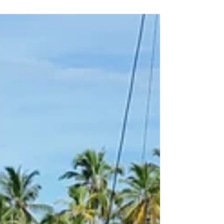
gelten
Was die jüngsten Luftraumsperrungen über das
Reiserisiko aussagen – und wie Catamaran Adventures
seine Gäste mit klaren und durchdachten
Rückerstattungsrichtlinien schützt Anfang Januar 2026
führte eine großangelegte Militäroperation zur
Gefangennahme von Nicolás Maduro in Venezuela. Im
Zuge dieser Aktion sperrten die US-Behörden aus
Sicherheitsgründen vorübergehend große Teile des
karibischen Luftraums. Die Beschränkungen der US-
amerikanischen Luftfahrtbehörde FAA zwangen gr