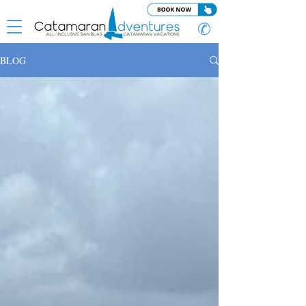
✆
BLOG