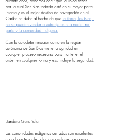
durante años, podemos decir que la única razón 
por la cual San Blas todavía está en su mayor parte 
intacta y es el mejor destino de navegación en el 
Caribe se debe al hecho de que 
la tierra, las islas, 
no se pueden vender a extranjeros ni a nadie. no 
parte y la comunidad indígena.
Con la autodeterminación como en la región 
autónoma de San Blas viene la agilidad en 
cualquier proceso necesaria para mantener el 
orden en cualquier forma y eso incluye la seguridad.
Bandera Guna Yala
Las comunidades indígenas cerradas son excelentes 
cuando se trata de lidiar con cualquier problema 