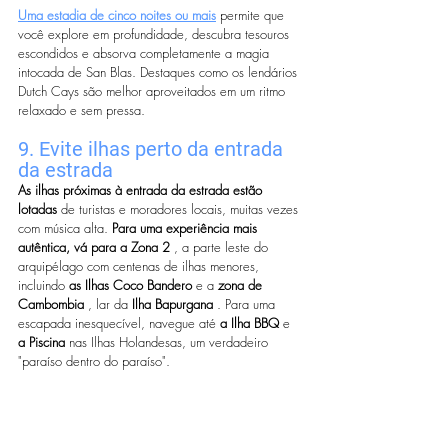
Uma estadia de cinco noites ou mais
 permite que 
você explore em profundidade, descubra tesouros 
escondidos e absorva completamente a magia 
intocada de San Blas. Destaques como os lendários 
Dutch Cays são melhor aproveitados em um ritmo 
relaxado e sem pressa.
9. Evite ilhas perto da entrada 
da estrada
As ilhas próximas à entrada da estrada estão 
lotadas
 de turistas e moradores locais, muitas vezes 
com música alta. 
Para uma experiência mais 
autêntica, vá para a Zona 2
 , a parte leste do 
arquipélago com centenas de ilhas menores, 
incluindo 
as Ilhas Coco Bandero
 e a 
zona de 
Cambombia
 , lar da 
Ilha Bapurgana
 . Para uma 
escapada inesquecível, navegue até 
a Ilha BBQ
 e 
a Piscina
 nas Ilhas Holandesas, um verdadeiro 
"paraíso dentro do paraíso".