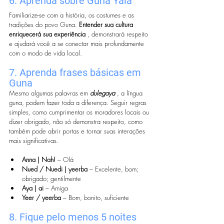
6. Aprenda sobre Guna Yala
Familiarize-se com a história, os costumes e as 
tradições do povo Guna. 
Entender sua cultura 
enriquecerá sua experiência
 , demonstrará respeito 
e ajudará você a se conectar mais profundamente 
com o modo de vida local.
7. Aprenda frases básicas em 
Guna
Mesmo algumas palavras em 
dulegaya
 , a língua 
guna, podem fazer toda a diferença. Seguir regras 
simples, como cumprimentar os moradores locais ou 
dizer obrigado, não só demonstra respeito, como 
também pode abrir portas e tornar suas interações 
mais significativas.
Anna | Nah!
 – Olá
Nued / Nuedi | yeerba
 – Excelente, bom; 
obrigado; gentilmente
Aya | ai
 – Amiga
Yeer / yeerba
 – Bom, bonito, suficiente
8. Fique pelo menos 5 noites