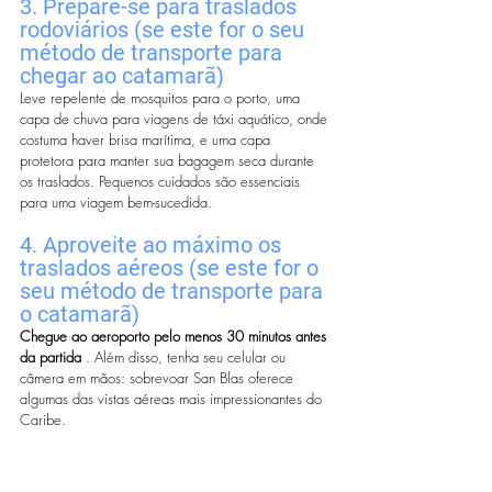
3. Prepare-se para traslados 
rodoviários (se este for o seu 
método de transporte para 
chegar ao catamarã)
Leve repelente de mosquitos para o porto, uma 
capa de chuva para viagens de táxi aquático, onde 
costuma haver brisa marítima, e uma capa 
protetora para manter sua bagagem seca durante 
os traslados. Pequenos cuidados são essenciais 
para uma viagem bem-sucedida.
4. Aproveite ao máximo os 
traslados aéreos
(se este for o 
seu método de transporte para 
o catamarã)
Chegue ao aeroporto pelo menos 30 minutos antes 
da partida
 . Além disso, tenha seu celular ou 
câmera em mãos: sobrevoar San Blas oferece 
algumas das vistas aéreas mais impressionantes do 
Caribe.