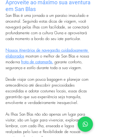
Aproveite ao máximo sua aventura 
em San Blas
San Blas é uma jornada a um paraíso imaculado e 
ancestral. Seguindo estas dicas de viagem, você 
navegará pelas ilhas com facilidade, se conectará 
profundamente com a cultura Guna e aproveitará 
cada momento a bordo do seu iate particular.
Nossos itinerários de navegação cuidadosamente 
elaborados
 mostram o melhor de San Blas e nossa 
moderna 
frota de catamarãs.
garante conforto, 
segurança e estilo durante toda a sua viagem.
Desde viajar com pouca bagagem e planejar com 
antecedência até descobrir preciosidades 
escondidas e adotar costumes locais, essas dicas 
garantirão que sua experiência seja tranquila, 
envolvente e verdadeiramente inesquecível.
As Ilhas San Blas não são apenas um lugar para 
visitar; são um lugar para vivenciar, explorar e 
lembrar, com cada ilha, enseada e lagoa 
realçadas pelo luxo e flexibilidade de nossas 