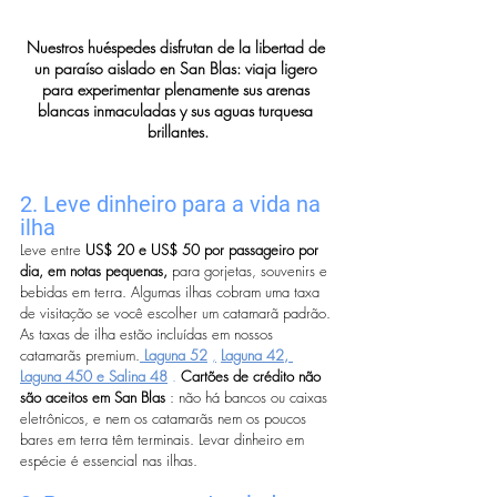
Nuestros huéspedes disfrutan de la libertad de 
un paraíso aislado en San Blas: viaja ligero 
para experimentar plenamente sus arenas 
blancas inmaculadas y sus aguas turquesa 
brillantes.
2. Leve dinheiro para a vida na 
ilha
Leve entre 
US$ 20 e US$ 50 por passageiro por 
dia, em notas pequenas,
 para gorjetas, souvenirs e 
bebidas em terra. Algumas ilhas cobram uma taxa 
de visitação se você escolher um catamarã padrão. 
As taxas de ilha estão incluídas em nossos 
catamarãs premium.
Laguna 52
,
Laguna 42, 
Laguna 450 e Salina 48
.
Cartões de crédito não 
são aceitos em San Blas
 : não há bancos ou caixas 
eletrônicos, e nem os catamarãs nem os poucos 
bares em terra têm terminais. Levar dinheiro em 
espécie é essencial nas ilhas.