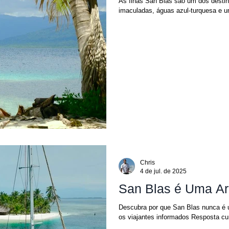
As Ilhas San Blas são um dos desti
imaculadas, águas azul-turquesa e um
Chris
4 de jul. de 2025
San Blas é Uma Arm
Descubra por que San Blas nunca é 
os viajantes informados Resposta cur