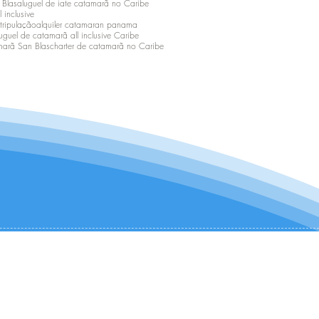
 Blas
aluguel de iate catamarã no Caribe
 inclusive
tripulação
alquiler catamaran panama
uguel de catamarã all inclusive Caribe
marã San Blas
charter de catamarã no Caribe
CONTATE-NOS:
+1 (954) 982-8530
infocharter@catamaranadventures.net