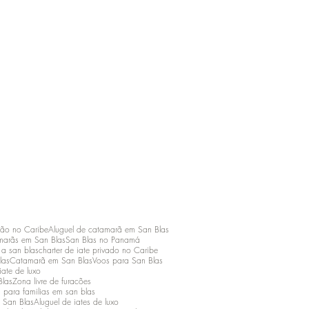
ção no Caribe
Aluguel de catamarã em San Blas
arãs em San Blas
San Blas no Panamá
a san blas
charter de iate privado no Caribe
las
Catamarã em San Blas
Voos para San Blas
iate de luxo
Blas
Zona livre de furacões
 para familias em san blas
 San Blas
Aluguel de iates de luxo