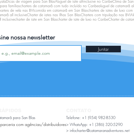
yala
Dicas de viagem para San Blas
Aluguel de iate all-inclusive no Caribe
Clima de San
 para famílias
charters de catamarã com tudo incluído no Caribe
aluguel de catamarã all
arters de vela nas BVI
comida em catamarã em San Blas
charters de iates de luxo com 
marã all inclusive
Charter de iates nas Ilhas San Blas
Charters com tripulação nas BVI
Al
 inclusive
charter de iate em San Blas
charter de iate de luxo no Caribe
Charter de cata
sine nossa newsletter
Juntar
RÁPIDOS
CONTATO
atamarã para San Blas
Telefone: +1 (954) 982-8530
 parceria com agências/distribuidores
> WhatsApp:
+1 (386) 320-5290
> infocharter@catamaranadventures.net