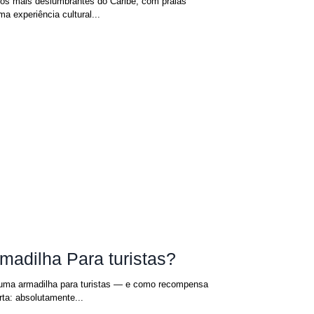
nos mais deslumbrantes do Caribe, com praias
a experiência cultural...
adilha Para turistas?
uma armadilha para turistas — e como recompensa
ta: absolutamente...