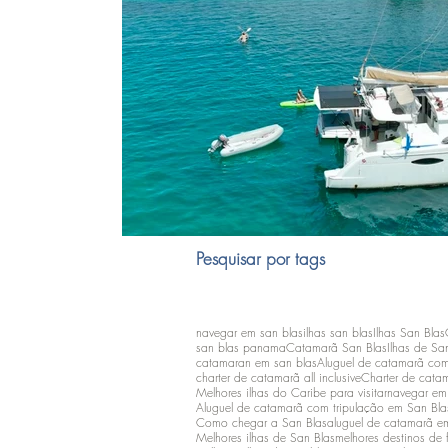
Pesquisar por tags
navegar em san blas
ilhas san blas
Ilhas San Blas
san blas panama
Catamarã San Blas
Ilhas de Sa
catamaran em san blas
Aluguel de catamarã com
charter de catamarã all inclusive
Charter de catam
Melhores ilhas do Caribe para visitar
navegar e
Aluguel de catamarã com tripulação em San Bla
Como chegar a San Blas
aluguel de catamarã e
Melhores ilhas de San Blas
melhores destinos de 