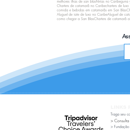
melhores ilhas de san blas
Férias no Caribe
guna 
Charters de catamarã no Caribe
charters de luxo
comida e bebidas em catamarãs em San Blas
Ch
Aluguel de iate de luxo no Caribe
Aluguel de cata
como chegar a San Blas
Charters de catamarã all
As
LINKS 
Traga seu c
> Consulta
> Fundação