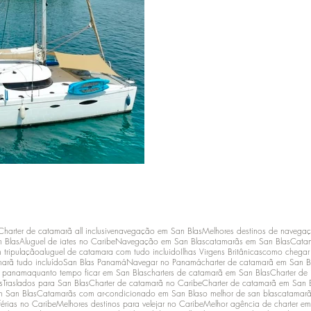
Charter de catamarã all inclusive
navegação em San Blas
Melhores destinos de navega
n Blas
Aluguel de iates no Caribe
Navegação em San Blas
catamarãs em San Blas
Catam
 tripulação
aluguel de catamara com tudo incluido
Ilhas Virgens Britânicas
como chegar 
arã tudo incluído
San Blas Panamá
Navegar no Panamá
charter de catamarã em San B
m panama
quanto tempo ficar em San Blas
charters de catamarã em San Blas
Charter de 
s
Traslados para San Blas
Charter de catamarã no Caribe
Charter de catamarã em San 
m San Blas
Catamarãs com ar-condicionado em San Blas
o melhor de san blas
catamarã
férias no Caribe
Melhores destinos para velejar no Caribe
Melhor agência de charter em