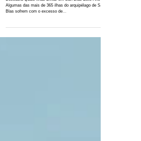
Não Visitar em San Blas
Descubra Quais Ilhas Evitar em San Blas Este Ano
Algumas das mais de 365 ilhas do arquipélago de San
Blas sofrem com o excesso de...