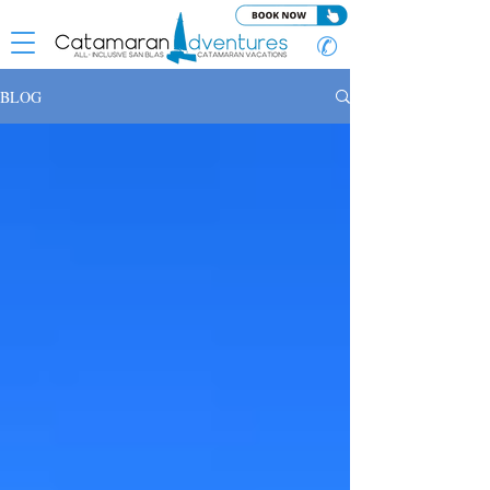
✆
BLOG