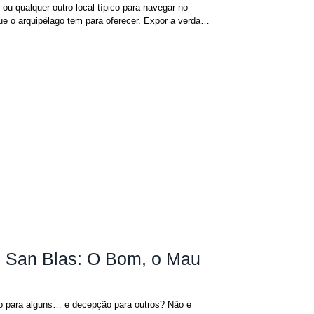
ou qualquer outro local típico para navegar no
e o arquipélago tem para oferecer. Expor a verdade
ficia a nós e aos nossos futuros hóspedes, mas
dígenas Guna e às suas comuni
as San Blas: O Bom, o Mau
íso para alguns… e decepção para outros? Não é