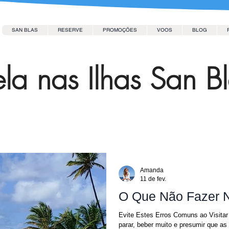
SAN BLAS
RESERVE
PROMOÇÕES
VOOS
BLOG
la nas Ilhas San B
Amanda
11 de fev.
O Que Não Fazer N
Evite Estes Erros Comuns ao Visitar 
parar, beber muito e presumir que as