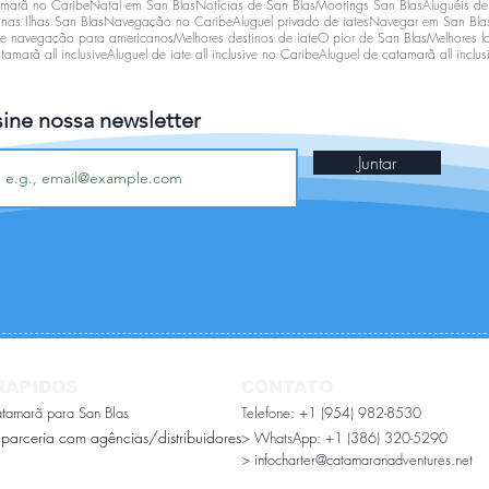
amarã no Caribe
Natal em San Blas
Notícias de San Blas
Moorings San Blas
Aluguéis de
as Ilhas San Blas
Navegação no Caribe
Aluguel privado de iates
Navegar em San Bla
de navegação para americanos
Melhores destinos de iate
O pior de San Blas
Melhores l
tamarã all inclusive
Aluguel de iate all inclusive no Caribe
Aluguel de catamarã all inclus
sine nossa newsletter
Juntar
RÁPIDOS
CONTATO
atamarã para San Blas
Telefone: +1 (954) 982-8530
 parceria com agências/distribuidores
> WhatsApp:
+1 (386) 320-5290
> infocharter@catamaranadventures.net