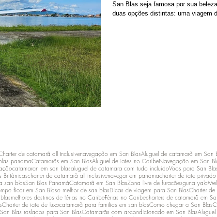
San Blas seja famosa por sua beleza
duas opções distintas: uma viagem 
as deslumbrantes San Blas Keys. Cad
tempos de viagem exclusivos, portan
Charter de catamarã all inclusive
navegação em San Blas
Aluguel de catamarã em San 
blas panama
Catamarãs em San Blas
Aluguel de iates no Caribe
Navegação em San Bl
lação
catamaran em san blas
aluguel de catamara com tudo incluido
Voos para San Bla
s Britânicas
charter de catamarã all inclusive
navegar em panama
charter de iate privad
a san blas
San Blas Panamá
Catamarã em San Blas
Zona livre de furacões
guna yala
Mel
empo ficar em San Blas
o melhor de san blas
Dicas de viagem para San Blas
Charter de
 blas
melhores destinos de férias no Caribe
Férias no Caribe
charters de catamarã em Sa
s
Charter de iate de luxo
catamarã para familias em san blas
Como chegar a San Blas
C
 San Blas
Traslados para San Blas
Catamarãs com ar-condicionado em San Blas
Aluguel