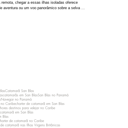
 remota, chegar a essas ilhas isoladas oferece
de aventura ou um voo panorâmico sobre a selva e
a tipo de transferência tem benefícios, custos e
to a escolha depende muito d
Blas
Catamarã San Blas
as
catamarãs em San Blas
San Blas no Panamá
s
Navegar no Panamá
o no Caribe
charter de catamarã em San Blas
hores destinos para velejar no Caribe
 catamarã em San Blas
n Blas
harter de catamarã no Caribe
 de catamarã nas Ilhas Virgens Britânicas