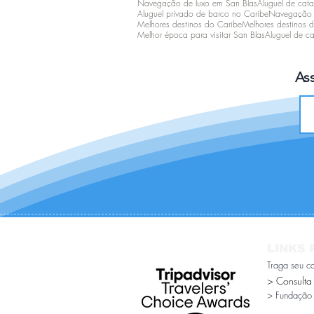
Navegação de luxo em San Blas
Aluguel de cat
Aluguel privado de barco no Caribe
Navegação n
Melhores destinos do Caribe
Melhores destinos 
Melhor época para visitar San Blas
Aluguel de ca
As
LINKS 
Traga seu c
> Consulta
> Fundação