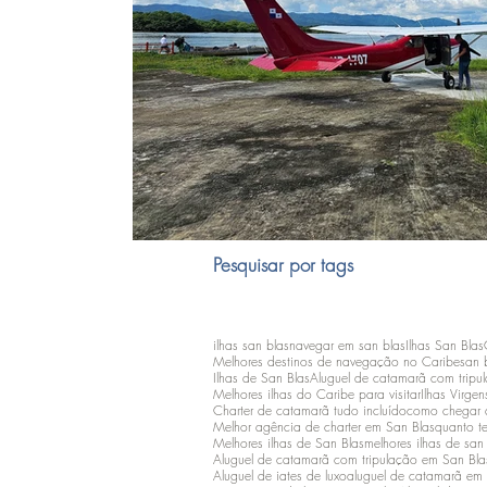
Pesquisar por tags
ilhas san blas
navegar em san blas
Ilhas San Blas
Melhores destinos de navegação no Caribe
san 
Ilhas de San Blas
Aluguel de catamarã com tripu
Melhores ilhas do Caribe para visitar
Ilhas Virgen
Charter de catamarã tudo incluído
como chegar 
Melhor agência de charter em San Blas
quanto t
Melhores ilhas de San Blas
melhores ilhas de san
Aluguel de catamarã com tripulação em San Bla
Aluguel de iates de luxo
aluguel de catamarã em