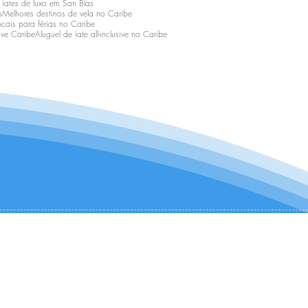
 iates de luxo em San Blas
s
Melhores destinos de vela no Caribe
ocais para férias no Caribe
ive Caribe
Aluguel de iate all-inclusive no Caribe
CONTATE-NOS:
+1 (954) 982-8530
infocharter@catamaranadventures.net