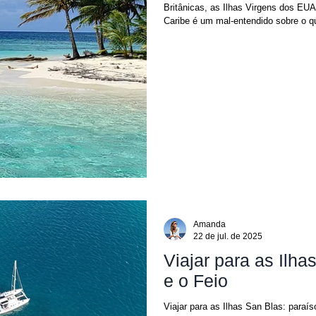
Britânicas, as Ilhas Virgens dos EUA 
Caribe é um mal-entendido sobre o qu
sobre as Ilhas San Blas não só bene
também faz um enorme favor aos in
Amanda
22 de jul. de 2025
Viajar para as Ilh
e o Feio
Viajar para as Ilhas San Blas: para