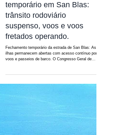
Aviso meteorológico
temporário em San Blas:
trânsito rodoviário
suspenso, voos e voos
fretados operando.
Fechamento temporário da estrada de San Blas: As
ilhas permanecem abertas com acesso contínuo por
voos e passeios de barco. O Congresso Geral de
Guna emitiu um aviso meteorológico de curto prazo
afetando zonas específicas de transporte marítimo em
Guna Yala devido a mudanças temporárias nas
condições do mar, incluindo marés mais altas e ventos
mais fortes registrados nas últimas horas. Este
comunicado é uma medida de segurança preventiva ,
tomada para proteger tanto a popu