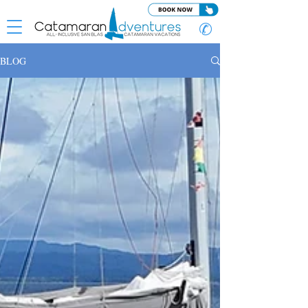
✆
BLOG