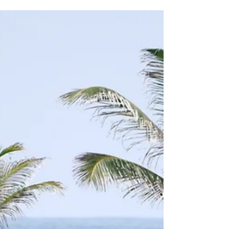
privados saindo da Cidade do Panamá Voar para as
Ilhas San Blas agora é mais fácil e personalizado do
que nunca em 2025. Seja buscando rapidez, conforto
ou o acesso mais direto ao seu catamarã, os voos
privados da Cidade do Panamá para San Blas — que
partem do terminal doméstico de Albrook (Aeroporto
PAC) e operam com aeronaves de 2 a 9 lugares —
oferecem a experiência de viagem de