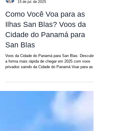
Amanda
15 de jul. de 2025
Como Você Voa para as
Ilhas San Blas? Voos da
Cidade do Panamá para
San Blas
Voos da Cidade do Panamá para San Blas: Descubra
a forma mais rápida de chegar em 2025 com voos
privados saindo da Cidade do Panamá Voar para as
Ilhas San Blas agora é mais fácil e personalizado do
que nunca em 2025. Seja buscando rapidez, conforto
ou o acesso mais direto ao seu catamarã, os voos
privados da Cidade do Panamá para San Blas — que
partem do terminal doméstico de Albrook (Aeroporto
PAC) e operam com aeronaves de 2 a 9 lugares —
oferecem a experiência de viagem de