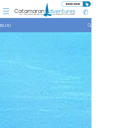
✆
BLOG