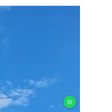
experiência de navegação sem complicações No que
diz respeito a destinos de navegação no...