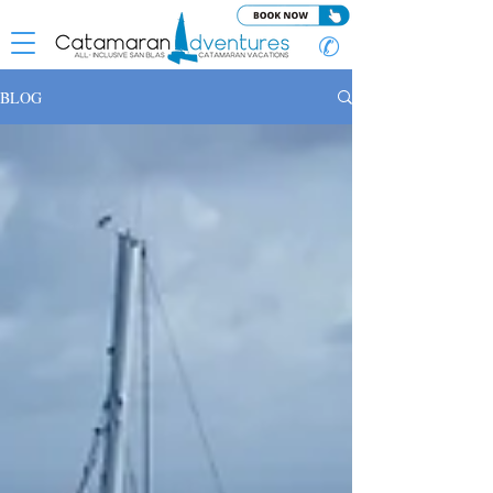
✆
BLOG