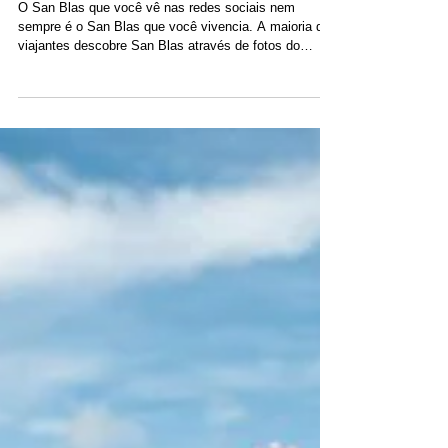
Blas
O San Blas que você vê nas redes sociais nem
sempre é o San Blas que você vivencia. A maioria dos
viajantes descobre San Blas através de fotos do
Instagram com filtros perfeitos, blogs de viagem
genéricos ou anúncios de excursões baratas que
prometem um paraíso. Águas turquesas. Praias
desertas. Palmeiras debruçadas sobre a areia branca e
fina. Mas, ao chegar, a experiência costuma ser bem
diferente. Em vez de explorar as ilhas paradisíacas do
Caribe, muitos viajantes acabam