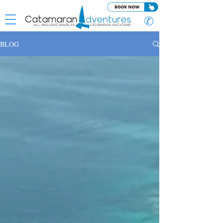
✆
BLOG