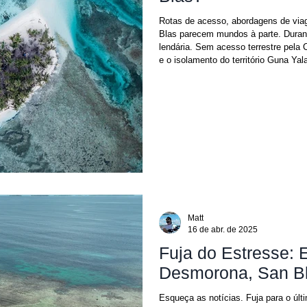
Rotas de acesso, abordagens de via
Blas parecem mundos à parte. Duran
lendária. Sem acesso terrestre pela 
e o isolamento do território Guna Ya
algo que apenas os viajantes mais in
percepção já não reflete a realidade
Matt
16 de abr. de 2025
Fuja do Estresse:
Desmorona, San Bl
Esqueça as notícias. Fuja para o úl