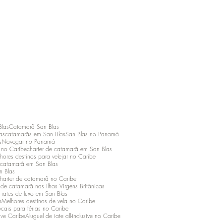
Blas
Catamarã San Blas
as
catamarãs em San Blas
San Blas no Panamá
s
Navegar no Panamá
o no Caribe
charter de catamarã em San Blas
hores destinos para velejar no Caribe
 catamarã em San Blas
n Blas
harter de catamarã no Caribe
 de catamarã nas Ilhas Virgens Britânicas
 iates de luxo em San Blas
s
Melhores destinos de vela no Caribe
ocais para férias no Caribe
ive Caribe
Aluguel de iate all-inclusive no Caribe