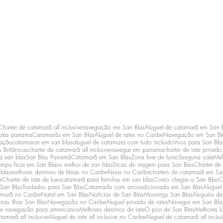
Charter de catamarã all inclusive
navegação em San Blas
Aluguel de catamarã em San 
blas panama
Catamarãs em San Blas
Aluguel de iates no Caribe
Navegação em San Bl
lação
catamaran em san blas
aluguel de catamara com tudo incluido
Voos para San Bla
s Britânicas
charter de catamarã all inclusive
navegar em panama
charter de iate privad
a san blas
San Blas Panamá
Catamarã em San Blas
Zona livre de furacões
guna yala
Mel
empo ficar em San Blas
o melhor de san blas
Dicas de viagem para San Blas
Charter de
 blas
melhores destinos de férias no Caribe
Férias no Caribe
charters de catamarã em Sa
s
Charter de iate de luxo
catamarã para familias em san blas
Como chegar a San Blas
C
 San Blas
Traslados para San Blas
Catamarãs com ar-condicionado em San Blas
Aluguel
amarã no Caribe
Natal em San Blas
Notícias de San Blas
Moorings San Blas
Aluguéis de
as Ilhas San Blas
Navegação no Caribe
Aluguel privado de iates
Navegar em San Bla
de navegação para americanos
Melhores destinos de iate
O pior de San Blas
Melhores l
tamarã all inclusive
Aluguel de iate all inclusive no Caribe
Aluguel de catamarã all inclus