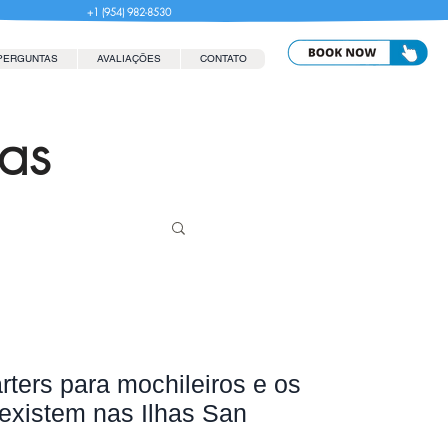
+1 (954) 982-8530
PERGUNTAS
AVALIAÇÕES
CONTATO
las
ters para mochileiros e os
oexistem nas Ilhas San