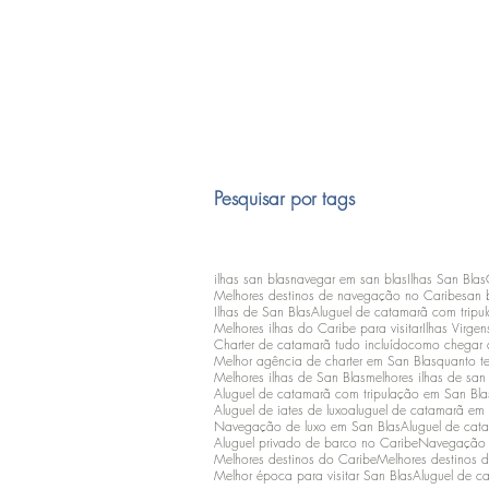
Pesquisar por tags
ilhas san blas
navegar em san blas
Ilhas San Blas
Melhores destinos de navegação no Caribe
san 
Ilhas de San Blas
Aluguel de catamarã com tripu
Melhores ilhas do Caribe para visitar
Ilhas Virgen
Charter de catamarã tudo incluído
como chegar 
Melhor agência de charter em San Blas
quanto t
Melhores ilhas de San Blas
melhores ilhas de san
Aluguel de catamarã com tripulação em San Bla
Aluguel de iates de luxo
aluguel de catamarã em
Navegação de luxo em San Blas
Aluguel de cat
Aluguel privado de barco no Caribe
Navegação n
Melhores destinos do Caribe
Melhores destinos 
Melhor época para visitar San Blas
Aluguel de ca