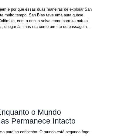
gem e por que essas duas maneiras de explorar San
te muito tempo, San Blas teve uma aura quase
Colômbia, com a densa selva como barreira natural
la , chegar às ilhas era como um rito de passagem,
trépidos se aventuravam a fazer. Hoje, essa
. A selva permanece intocada
 Enquanto o Mundo
as Permanece Intacto
timo paraíso caribenho. O mundo está pegando fogo.