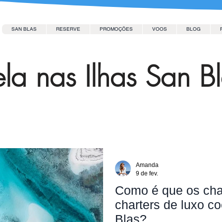
SAN BLAS
RESERVE
PROMOÇÕES
VOOS
BLOG
la nas Ilhas San B
Amanda
9 de fev.
Como é que os char
charters de luxo c
Blas?