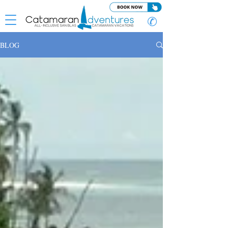
✆
BLOG