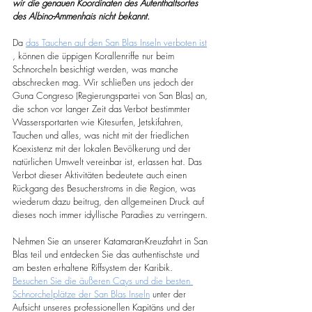
wir die genauen Koordinaten des Aufenthaltsortes 
des Albino-Ammenhais nicht bekannt.
Da 
das Tauchen auf den San Blas Inseln verboten ist
, können die üppigen Korallenriffe nur beim 
Schnorcheln besichtigt werden, was manche 
abschrecken mag. Wir schließen uns jedoch der 
Guna Congreso (Regierungspartei von San Blas) an, 
die schon vor langer Zeit das Verbot bestimmter 
Wassersportarten wie Kitesurfen, Jetskifahren, 
Tauchen und alles, was nicht mit der friedlichen 
Koexistenz mit der lokalen Bevölkerung und der 
natürlichen Umwelt vereinbar ist, erlassen hat. Das 
Verbot dieser Aktivitäten bedeutete auch einen 
Rückgang des Besucherstroms in die Region, was 
wiederum dazu beitrug, den allgemeinen Druck auf 
dieses noch immer idyllische Paradies zu verringern.
Nehmen Sie an unserer Katamaran-Kreuzfahrt in San 
Blas teil und entdecken Sie das authentischste und 
am besten erhaltene Riffsystem der Karibik. 
Besuchen Sie die äußeren Cays und die besten 
Schnorchelplätze der San Blas Inseln
 unter der 
Aufsicht unseres professionellen Kapitäns und der 