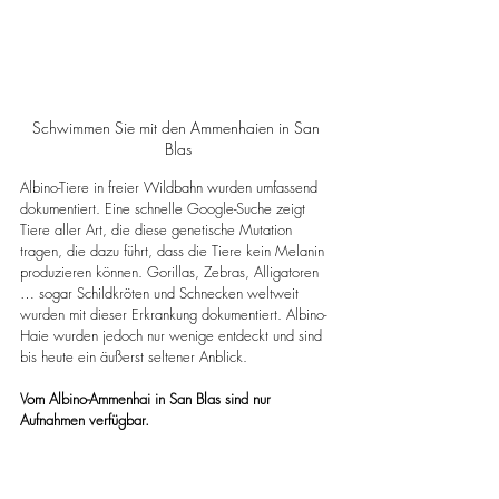
Schwimmen Sie mit den Ammenhaien in San 
Blas
Albino-Tiere in freier Wildbahn wurden umfassend 
dokumentiert. Eine schnelle Google-Suche zeigt 
Tiere aller Art, die diese genetische Mutation 
tragen, die dazu führt, dass die Tiere kein Melanin 
produzieren können. Gorillas, Zebras, Alligatoren 
… sogar Schildkröten und Schnecken weltweit 
wurden mit dieser Erkrankung dokumentiert. Albino-
Haie wurden jedoch nur wenige entdeckt und sind 
bis heute ein äußerst seltener Anblick.
Vom Albino-Ammenhai in San Blas sind nur 
Aufnahmen verfügbar.