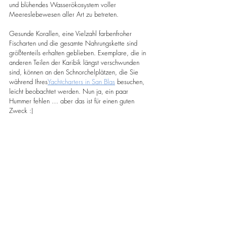
und blühendes Wasserökosystem voller 
Meereslebewesen aller Art zu betreten.
Gesunde Korallen, eine Vielzahl farbenfroher 
Fischarten und die gesamte Nahrungskette sind 
größtenteils erhalten geblieben. Exemplare, die in 
anderen Teilen der Karibik längst verschwunden 
sind, können an den Schnorchelplätzen, die Sie 
während Ihres
Yachtcharters in San Blas
 besuchen, 
leicht beobachtet werden. Nun ja, ein paar 
Hummer fehlen … aber das ist für einen guten 
Zweck :)