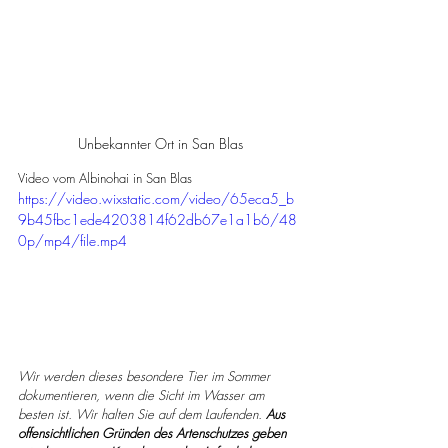
Unbekannter Ort in San Blas
Video vom Albinohai in San Blas
https://video.wixstatic.com/video/65eca5_b
9b45fbc1ede4203814f62db67e1a1b6/48
0p/mp4/file.mp4
Wir werden dieses besondere Tier im Sommer 
dokumentieren, wenn die Sicht im Wasser am 
besten ist. Wir halten Sie auf dem Laufenden.
Aus 
offensichtlichen Gründen des Artenschutzes geben 