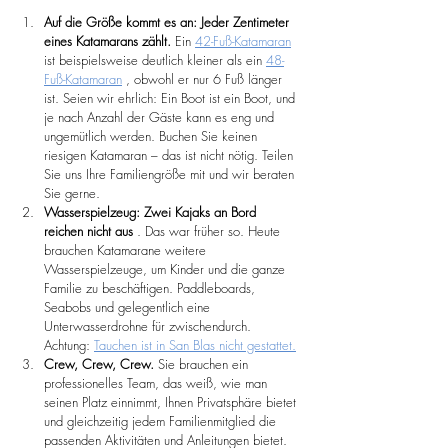
Auf die Größe kommt es an: Jeder Zentimeter 
eines Katamarans zählt.
 Ein 
42-Fuß-Katamaran
ist beispielsweise deutlich kleiner als ein 
48-
Fuß-Katamaran
 , obwohl er nur 6 Fuß länger 
ist. Seien wir ehrlich: Ein Boot ist ein Boot, und 
je nach Anzahl der Gäste kann es eng und 
ungemütlich werden. Buchen Sie keinen 
riesigen Katamaran – das ist nicht nötig. Teilen 
Sie uns Ihre Familiengröße mit und wir beraten 
Sie gerne.
Wasserspielzeug: Zwei Kajaks an Bord 
reichen nicht aus
 . Das war früher so. Heute 
brauchen Katamarane weitere 
Wasserspielzeuge, um Kinder und die ganze 
Familie zu beschäftigen. Paddleboards, 
Seabobs und gelegentlich eine 
Unterwasserdrohne für zwischendurch. 
Achtung: 
Tauchen ist in San Blas nicht gestattet.
Crew, Crew, Crew.
 Sie brauchen ein 
professionelles Team, das weiß, wie man 
seinen Platz einnimmt, Ihnen Privatsphäre bietet 
und gleichzeitig jedem Familienmitglied die 
passenden Aktivitäten und Anleitungen bietet. 