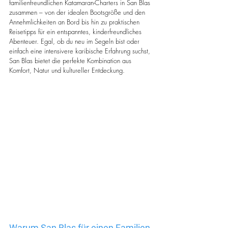
familienfreundlichen Katamaran-Charters in San Blas 
zusammen – von der idealen Bootsgröße und den 
Annehmlichkeiten an Bord bis hin zu praktischen 
Reisetipps für ein entspanntes, kinderfreundliches 
Abenteuer. Egal, ob du neu im Segeln bist oder 
einfach eine intensivere karibische Erfahrung suchst, 
San Blas bietet die perfekte Kombination aus 
Komfort, Natur und kultureller Entdeckung.
Warum San Blas für einen Familien-