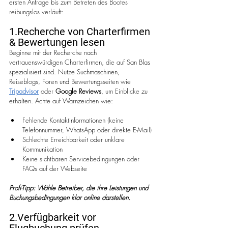
ersten Anfrage bis zum Betreten des Bootes 
reibungslos verläuft:
1.Recherche von Charterfirmen 
& Bewertungen lesen
Beginne mit der Recherche nach 
vertrauenswürdigen Charterfirmen, die auf San Blas 
spezialisiert sind. Nutze Suchmaschinen, 
Reiseblogs, Foren und Bewertungsseiten wie 
Tripadvisor
 oder 
Google Reviews
, um Einblicke zu 
erhalten. Achte auf Warnzeichen wie:
Fehlende Kontaktinformationen (keine 
Telefonnummer, WhatsApp oder direkte E-Mail)
Schlechte Erreichbarkeit oder unklare 
Kommunikation
Keine sichtbaren Servicebedingungen oder 
FAQs auf der Webseite
Profi-Tipp: Wähle Betreiber, die ihre Leistungen und 
Buchungsbedingungen klar online darstellen.
2.Verfügbarkeit vor 
Flugbuchung prüfen