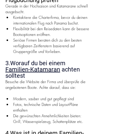
Gerade in der Hochsaison sind Katamarane schnell 
ausgebucht.
Kontaktiere die Charterfirma, bevor du deinen 
internationalen Flug nach Panama buchst.
Flexibilität bei den Reisedaten kann dir bessere 
Bootsoptionen eröffnen.
Seriöse Firmen beraten dich zu den besten 
verfügbaren Zeitfenstern basierend auf 
Gruppengröße und Vorlieben.
3.Worauf du bei einem 
Familien-Katamaran
 achten 
solltest
Besuche die Website der Firma und überprüfe die 
angebotenen Boote. Achte darauf, dass sie:
Modern, sauber und gut gepflegt sind
Fotos, technische Daten und Layout-Pläne 
enthalten
Die gewünschten Annehmlichkeiten bieten: 
Grill, Wasserspielzeug, Schattenplätze etc.
4.Was ist in deinem Familien-