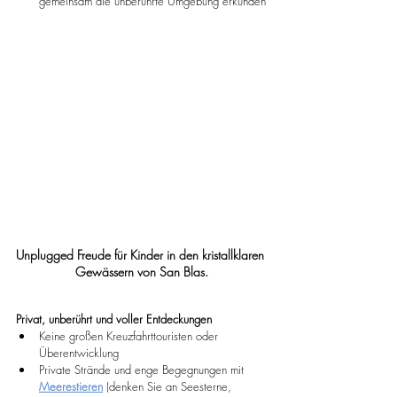
gemeinsam die unberührte Umgebung erkunden
Unplugged Freude für Kinder in den kristallklaren 
Gewässern von San Blas.
Privat, unberührt und voller Entdeckungen
Keine großen Kreuzfahrttouristen oder 
Überentwicklung
Private Strände und enge Begegnungen mit 
Meerestieren
 (denken Sie an Seesterne, 