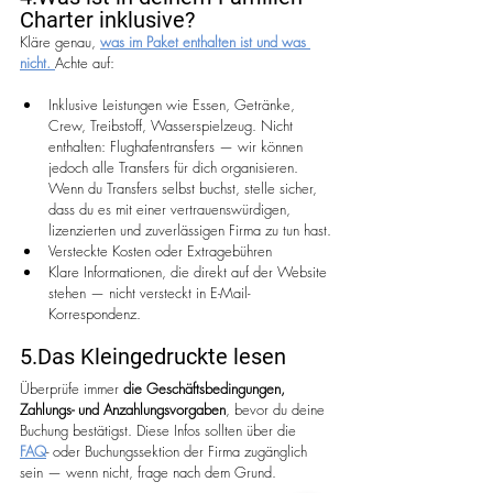
Charter inklusive?
Kläre genau, 
was im Paket enthalten ist und was 
nicht. 
Achte auf:
Inklusive Leistungen wie Essen, Getränke, 
Crew, Treibstoff, Wasserspielzeug. Nicht 
enthalten: Flughafentransfers — wir können 
jedoch alle Transfers für dich organisieren. 
Wenn du Transfers selbst buchst, stelle sicher, 
dass du es mit einer vertrauenswürdigen, 
lizenzierten und zuverlässigen Firma zu tun hast.
Versteckte Kosten oder Extragebühren
Klare Informationen, die direkt auf der Website 
stehen — nicht versteckt in E-Mail-
Korrespondenz.
5.Das Kleingedruckte lesen
Überprüfe immer 
die Geschäftsbedingungen, 
Zahlungs- und Anzahlungsvorgaben
, bevor du deine 
Buchung bestätigst. Diese Infos sollten über die 
FAQ
- oder Buchungssektion der Firma zugänglich 
sein — wenn nicht, frage nach dem Grund.