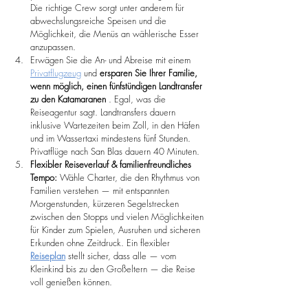
Die richtige Crew sorgt unter anderem für 
abwechslungsreiche Speisen und die 
Möglichkeit, die Menüs an wählerische Esser 
anzupassen.
Erwägen Sie die An- und Abreise mit einem 
Privatflugzeug
 und 
ersparen Sie Ihrer Familie, 
wenn möglich, einen fünfstündigen Landtransfer 
zu den Katamaranen
 . Egal, was die 
Reiseagentur sagt. Landtransfers dauern 
inklusive Wartezeiten beim Zoll, in den Häfen 
und im Wassertaxi mindestens fünf Stunden. 
Privatflüge nach San Blas dauern 40 Minuten.
Flexibler Reiseverlauf & familienfreundliches 
Tempo:
 Wähle Charter, die den Rhythmus von 
Familien verstehen — mit entspannten 
Morgenstunden, kürzeren Segelstrecken 
zwischen den Stopps und vielen Möglichkeiten 
für Kinder zum Spielen, Ausruhen und sicheren 
Erkunden ohne Zeitdruck. Ein flexibler 
Reiseplan
 stellt sicher, dass alle — vom 
Kleinkind bis zu den Großeltern — die Reise 
voll genießen können.