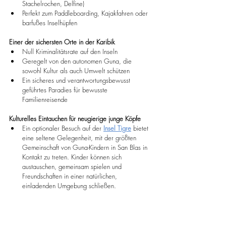
Stachelrochen, Delfine)
Perfekt zum Paddleboarding, Kajakfahren oder 
barfußes Inselhüpfen
Einer der sichersten Orte in der Karibik
Null Kriminalitätsrate auf den Inseln
Geregelt von den autonomen Guna, die 
sowohl Kultur als auch Umwelt schützen
Ein sicheres und verantwortungsbewusst 
geführtes Paradies für bewusste 
Familienreisende
Kulturelles Eintauchen für neugierige junge Köpfe
Ein optionaler Besuch auf der 
Insel Tigre
 bietet 
eine seltene Gelegenheit, mit der größten 
Gemeinschaft von Guna-Kindern in San Blas in 
Kontakt zu treten. Kinder können sich 
austauschen, gemeinsam spielen und 
Freundschaften in einer natürlichen, 
einladenden Umgebung schließen.