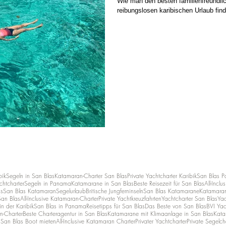
Wie man den besten familienfreundli
reibungslosen karibischen Urlaub find
bik
Segeln in San Blas
Katamaran-Charter San Blas
Private Yachtcharter Karibik
San Blas 
chtcharter
Segeln in Panama
Katamarane in San Blas
Beste Reisezeit für San Blas
All-Incl
as
San Blas Katamaran
Segelurlaub
Britische Jungferninseln
San Blas Katamarane
Katamaran-
San Blas
All-Inclusive Katamaran-Charter
Private Yachtkreuzfahrten
Yachtcharter San Blas
Yac
n der Karibik
San Blas in Panama
Reisetipps für San Blas
Das Beste von San Blas
BVI Yac
n-Charter
Beste Charteragentur in San Blas
Katamarane mit Klimaanlage in San Blas
Kata
n
San Blas Boot mieten
All-Inclusive Katamaran Charter
Privater Yachtcharter
Private Segelch