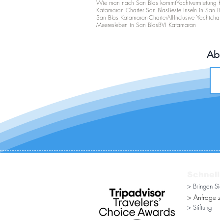
Wie man nach San Blas kommt
Yachtvermietung 
Katamaran Charter San Blas
Beste Inseln in San B
San Blas Katamaran-Charter
All-Inclusive Yachtcha
Meeresleben in San Blas
BVI Katamaran
Ab
Schnell
> Bringen S
> Anfrage z
> Stiftung