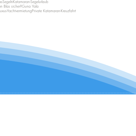
asSegeln
Katamaran-Segelurlaub
an Blas sicher?
Guna Yala
Luxus-Yachtvermietung
Private Katamaran-Kreuzfahrt
KONTAKTIEREN SIE UNS:
+1 (954) 982-8530
infocharter@catamaranadventures.net