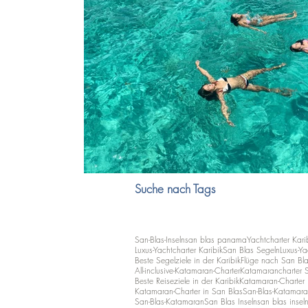
Suche nach Tags
San-Blas-Inseln
san blas panama
Yachtcharter Kari
Luxus-Yachtcharter Karibik
San Blas Segeln
Luxus-Ya
Beste Segelziele in der Karibik
Flüge nach San Bl
All-inclusive-Katamaran-Charter
Katamarancharter 
Beste Reiseziele in der Karibik
Katamaran-Charter i
Katamaran-Charter in San Blas
San-Blas-Katamara
San-Blas-Katamaran
San Blas Inseln
san blas insel