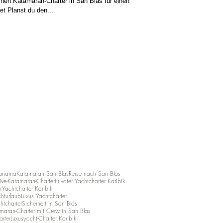
chen Katamaran-Charter in San Blas für einen
et Planst du den...
Panama
Katamaran San Blas
Reise nach San Blas
usive-Katamaran-Charter
Privater Yachtcharter Karibik
Yachtcharter Karibik
hturlaub
Luxus Yachtcharter
htcharter
Sicherheit in San Blas
maran-Charter mit Crew in San Blas
arter
Luxusyacht-Charter Karibik