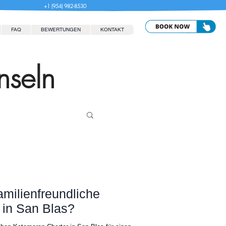
+1 (954) 982-8530
FAQ
BEWERTUNGEN
KONTAKT
nseln
amilienfreundliche
 in San Blas?