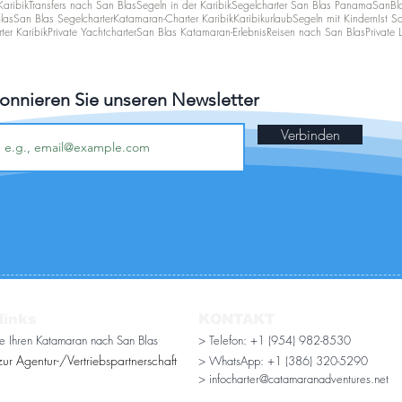
Karibik
Transfers nach San Blas
Segeln in der Karibik
Segelcharter San Blas Panama
SanBl
las
San Blas Segelcharter
Katamaran-Charter Karibik
Karibikurlaub
Segeln mit Kindern
Ist S
rter Karibik
Private Yachtcharter
San Blas Katamaran-Erlebnis
Reisen nach San Blas
Private 
onnieren Sie unseren Newsletter
Verbinden
links
KONTAKT
ie Ihren Katamaran nach San Blas
> Telefon: +1 (954) 982-8530
ur Agentur-/Vertriebspartnerschaft
> WhatsApp:
+1 (386) 320-5290
> infocharter@catamaranadventures.net