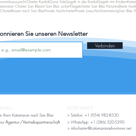
 kommt
Luxusyacht-Charter Karibik
Guna Yala
Segeln in der Karibik
Segeln mit Kindern
Katam
atamaran Charter San Blas
Ist San Blas sicher?
Segelcharter San Blas Panama
Beste Insel
Charter
Reisen nach San Blas
Private Yachtcharter
Private Luxus-Yachtvermietung
San Blas Tr
onnieren Sie unseren Newsletter
Verbinden
links
KONTAKT
ie Ihren Katamaran nach San Blas
> Telefon: +1 (954) 982-8530
ur Agentur-/Vertriebspartnerschaft
> WhatsApp:
+1 (386) 320-5290
> infocharter@catamaranadventures.net