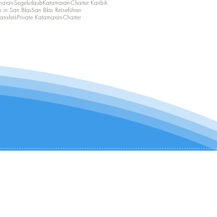
aran-Segelurlaub
Katamaran-Charter Karibik
n in San Blas
San Blas Reiseführer
ansfers
Private Katamaran-Charter
KONTAKTIEREN SIE UNS:
+1 (954) 982-8530
infocharter@catamaranadventures.net