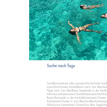
Suche nach Tags
San-Blas-Inseln
san blas panama
Yachtcharter Kari
Luxus-Yachtcharter Karibik
Reise nach San Blas
San
Flüge nach San Blas
Beste Segelziele in der Karib
All-inclusive-Katamaran-Charter
Katamaran-Yachtcha
Beste Reiseziele in der Karibik
Katamaran-Charter i
Katamaran-Charter in San Blas
San-Blas-Katamara
All-Inclusive Katamaran Charter
San Blas Segelcha