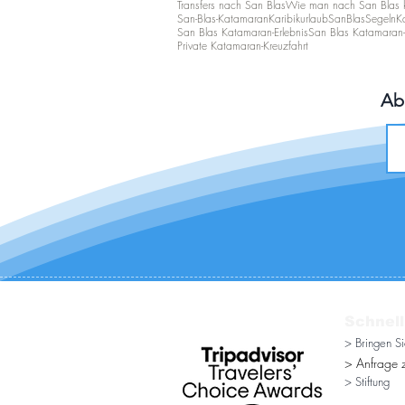
Transfers nach San Blas
Wie man nach San Blas
San-Blas-Katamaran
Karibikurlaub
SanBlasSegeln
K
San Blas Katamaran-Erlebnis
San Blas Katamaran-
Private Katamaran-Kreuzfahrt
Ab
Schnell
> Bringen S
> Anfrage z
> Stiftung