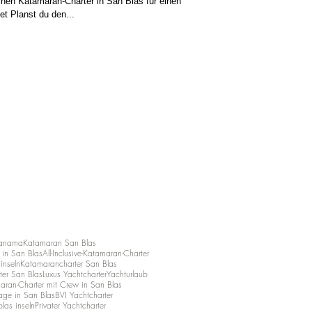
chen Katamaran-Charter in San Blas für einen
et Planst du den...
Panama
Katamaran San Blas
in San Blas
All-Inclusive-Katamaran-Charter
ninseln
Katamarancharter San Blas
ter San Blas
Luxus Yachtcharter
Yachturlaub
aran-Charter mit Crew in San Blas
age in San Blas
BVI Yachtcharter
las inseln
Privater Yachtcharter