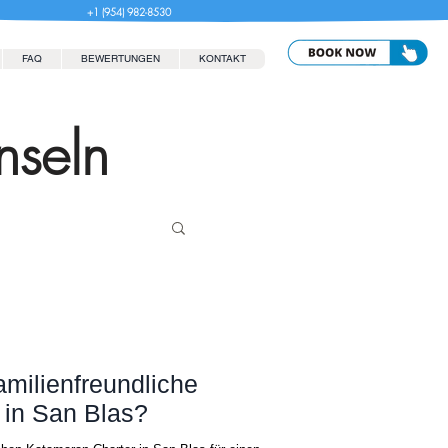
+1 (954) 982-8530
FAQ
BEWERTUNGEN
KONTAKT
nseln
amilienfreundliche
 in San Blas?