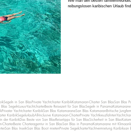
Wie man den besten familienfreundli
reibungslosen karibischen Urlaub find
bik
Segeln in San Blas
Private Yachtcharter Karibik
Katamaran-Charter San Blas
San Blas 
 Blas Segeln
Luxus-Yachtcharter
Beste Reisezeit für San Blas
Segeln in Panama
Katamarane 
ik
Privater Yachtcharter Karibik
San Blas Katamarane
San Blas Katamaran
Britische Jungfer
rter Karibik
Segelurlaub
All-Inclusive Katamaran-Charter
Private Yachtkreuzfahrten
Yachtchar
n der Karibik
Das Beste von San Blas
Reisetipps für San Blas
Sicherheit in San Blas
Katam
n-Charter
Beste Charteragentur in San Blas
San Blas in Panama
Katamarane mit Klimaanl
rter
San Blas Inseln
San Blas Boot mieten
Private Segelcharter
Yachtvermietung Karibik
san b