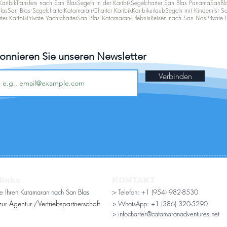
Karibik
Transfers nach San Blas
Segeln in der Karibik
Segelcharter San Blas Panama
SanBl
las
San Blas Segelcharter
Katamaran-Charter Karibik
Karibikurlaub
Segeln mit Kindern
Ist S
rter Karibik
Private Yachtcharter
San Blas Katamaran-Erlebnis
Reisen nach San Blas
Private 
onnieren Sie unseren Newsletter
Verbinden
links
KONTAKT
ie Ihren Katamaran nach San Blas
> Telefon: +1 (954) 982-8530
ur Agentur-/Vertriebspartnerschaft
> WhatsApp:
+1 (386) 320-5290
> infocharter@catamaranadventures.net