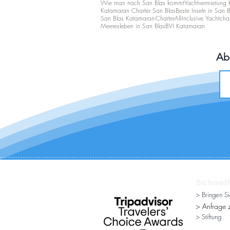
Wie man nach San Blas kommt
Yachtvermietung 
Katamaran Charter San Blas
Beste Inseln in San B
San Blas Katamaran-Charter
All-Inclusive Yachtcha
Meeresleben in San Blas
BVI Katamaran
Ab
Schnell
> Bringen S
> Anfrage z
> Stiftung