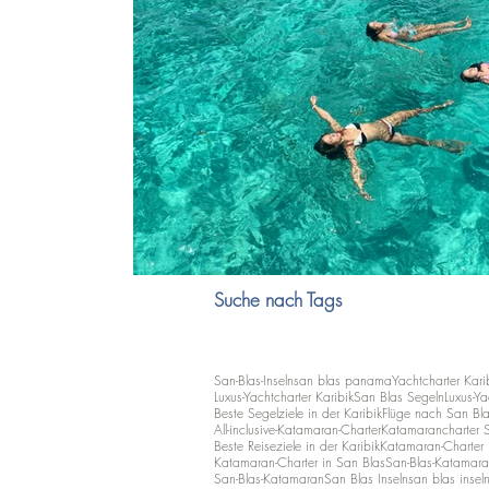
Suche nach Tags
San-Blas-Inseln
san blas panama
Yachtcharter Kari
Luxus-Yachtcharter Karibik
San Blas Segeln
Luxus-Ya
Beste Segelziele in der Karibik
Flüge nach San Bl
All-inclusive-Katamaran-Charter
Katamarancharter 
Beste Reiseziele in der Karibik
Katamaran-Charter i
Katamaran-Charter in San Blas
San-Blas-Katamara
San-Blas-Katamaran
San Blas Inseln
san blas insel