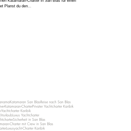
chen Katamaran-Charter in San Blas für einen
et Planst du den...
Panama
Katamaran San Blas
Reise nach San Blas
usive-Katamaran-Charter
Privater Yachtcharter Karibik
Yachtcharter Karibik
hturlaub
Luxus Yachtcharter
htcharter
Sicherheit in San Blas
maran-Charter mit Crew in San Blas
arter
Luxusyacht-Charter Karibik