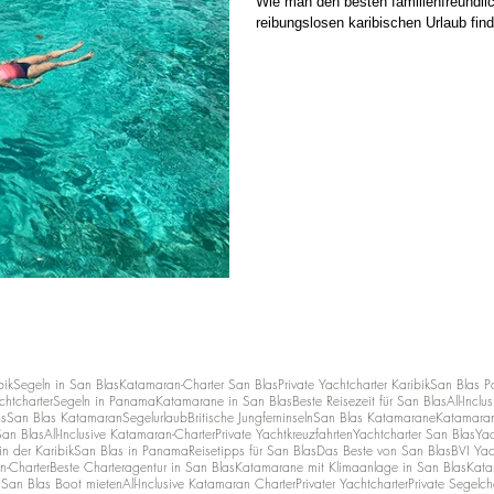
Wie man den besten familienfreundli
reibungslosen karibischen Urlaub find
bik
Segeln in San Blas
Katamaran-Charter San Blas
Private Yachtcharter Karibik
San Blas 
chtcharter
Segeln in Panama
Katamarane in San Blas
Beste Reisezeit für San Blas
All-Incl
as
San Blas Katamaran
Segelurlaub
Britische Jungferninseln
San Blas Katamarane
Katamaran-
San Blas
All-Inclusive Katamaran-Charter
Private Yachtkreuzfahrten
Yachtcharter San Blas
Yac
n der Karibik
San Blas in Panama
Reisetipps für San Blas
Das Beste von San Blas
BVI Yac
n-Charter
Beste Charteragentur in San Blas
Katamarane mit Klimaanlage in San Blas
Kata
n
San Blas Boot mieten
All-Inclusive Katamaran Charter
Privater Yachtcharter
Private Segelch