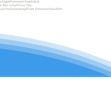
asSegeln
Katamaran-Segelurlaub
an Blas sicher?
Guna Yala
Luxus-Yachtvermietung
Private Katamaran-Kreuzfahrt
KONTAKTIEREN SIE UNS:
+1 (954) 982-8530
infocharter@catamaranadventures.net