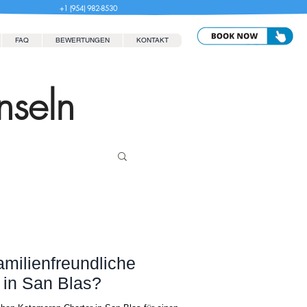
+1 (954) 982-8530
FAQ
BEWERTUNGEN
KONTAKT
nseln
amilienfreundliche
 in San Blas?