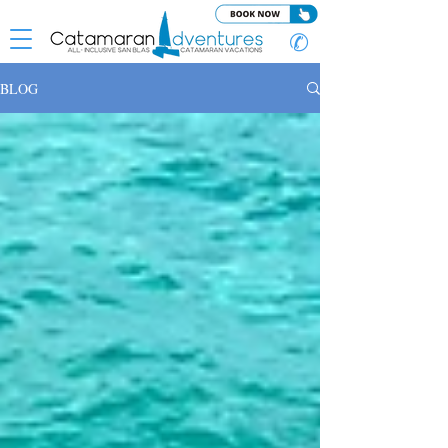
✆
BLOG