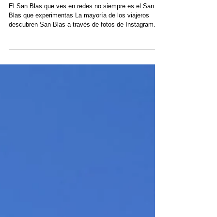
sobre las Islas de San Blas
El San Blas que ves en redes no siempre es el San
Blas que experimentas La mayoría de los viajeros
descubren San Blas a través de fotos de Instagram
con filtros perfectos, blogs de viajes genéricos o
anuncios de tours económicos por la isla que prometen
un paraíso. Aguas turquesas. Playas vacías.
Palmeras que se inclinan sobre la arena blanca como
el polvo. Pero al llegar, la experiencia suele ser muy
diferente. En lugar de recorrer las islas de un paraíso
caribeño, muchos v