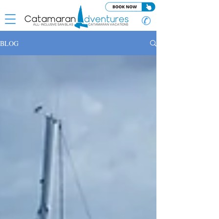
✆
BLOG