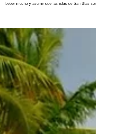
de San Blas
Evita Estos Errores Comunes al Visitar las Islas San
Blas Venir a San Blas para estar de fiesta sin parar,
beber mucho y asumir que las islas de San Blas son
como las Islas Vírgenes Británicas, las Islas Vírgenes
Estadounidenses o cualquiera de los otros lugares
típicos para navegar en el Caribe es un malentendido
de lo que el archipiélago tiene para ofrecer. Exponer la
verdad sobre las islas de San Blas no solo nos
beneficia a nosotros y a nuestros futuros huéspedes,
sino qu