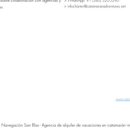
 sobre colaboración con agencias y
> WhatsApp:
+1 (386) 320-5290
> infocharter@catamaranadventures.net
es
www.san
Navegación San Blas - Agencia de alquiler de vacaciones en catamarán -
i