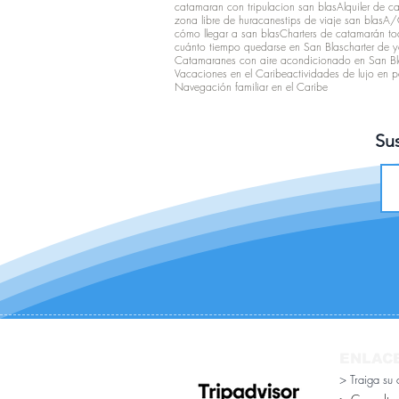
catamaran con tripulacion san blas
Alquiler de c
zona libre de huracanes
tips de viaje san blas
A/C
cómo llegar a san blas
Charters de catamarán tod
cuánto tiempo quedarse en San Blas
charter de y
Catamaranes con aire acondicionado en San Bl
Vacaciones en el Caribe
actividades de lujo en
Navegación familiar en el Caribe
Sus
ENLAC
> Traiga su