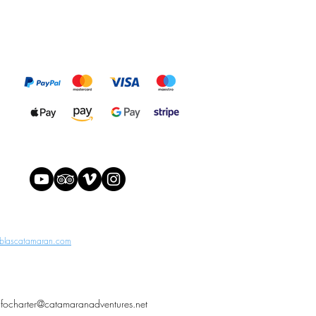
blascatamaran.com
nfocharter@catamaranadventures.net