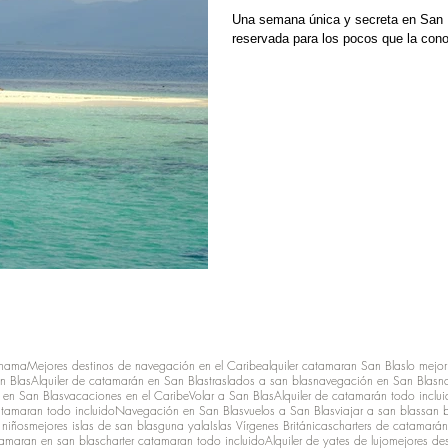
Una semana única y secreta en San Bl
reservada para los pocos que la con
anama
Mejores destinos de navegación en el Caribe
alquiler catamaran San Blas
lo mejor
n Blas
Alquiler de catamarán en San Blas
traslados a san blas
navegación en San Blas
n
en San Blas
vacaciones en el Caribe
Volar a San Blas
Alquiler de catamarán todo inclu
atamaran todo incluido
Navegación en San Blas
vuelos a San Blas
viajar a san blas
san 
 niños
mejores islas de san blas
guna yala
Islas Vírgenes Británicas
charters de catamarán
amaran en san blas
charter catamaran todo incluido
Alquiler de yates de lujo
mejores des