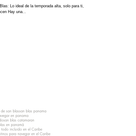
as: Lo ideal de la temporada alta, solo para ti,
ocen Hay una...
 de san blas
san blas panama
avegar en panama
ido
san blas catamaran
blas en panamá
 todo incluido en el Caribe
tinos para navegar en el Caribe