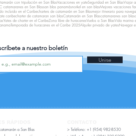
atamarán con tripulación en San Blas
Vacaciones en yate
Seguridad en San Blas
Viajar 
 catamaranes en San Blas
san blas panamá
snorkel en san blas
Mejores vacaciones fam
o incluido en el Caribe
charters de catamarán en San Blas
mejor itinerario para navega
ate caribe
charter de catamaran san blas
Catamarán en San Blas
catamaranes san blas
as
Yates de charter en el Caribe
Zona libre de huracanes
Vuelos a San Blas
Vida marina 
 panama
Temporada de huracanes en el Caribe 2025
Alquiler privado de yates
Navegar e
críbete a nuestro boletín
Unirse
ES RÁPIDOS
CONTACTO
 catamarán a San Blas
> Teléfono: +1 (954) 982-8530