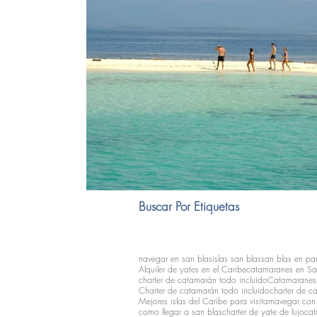
Buscar Por Etiquetas
navegar en san blas
islas san blas
san blas en p
Alquiler de yates en el Caribe
catamaranes en Sa
charter de catamarán todo incluido
Catamaranes 
Charter de catamarán todo incluido
charter de c
Mejores islas del Caribe para visitar
navegar con
como llegar a san blas
charter de yate de lujo
cat