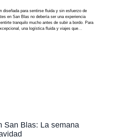
 diseñada para sentirse fluida y sin esfuerzo de
 yates en San Blas no debería ser una experiencia
sentirte tranquilo mucho antes de subir a bordo. Para
xcepcional, una logística fluida y viajes que
r de catamarán privado en San Blas ofrece algo raro:
 últim
en San Blas: La semana
avidad