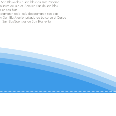
a San Blas
vuelos a san blas
San Blas Panamá
iliares de lujo en América
islas de san blas
r en san blas
catamaran todo incluido
catamaran san blas
en San Blas
Alquiler privado de barco en el Caribe
n San Blas
Qué islas de San Blas evitar
CONTÁCTANOS:
+1 (954) 982-8530
infocharter@catamaranadventures.net