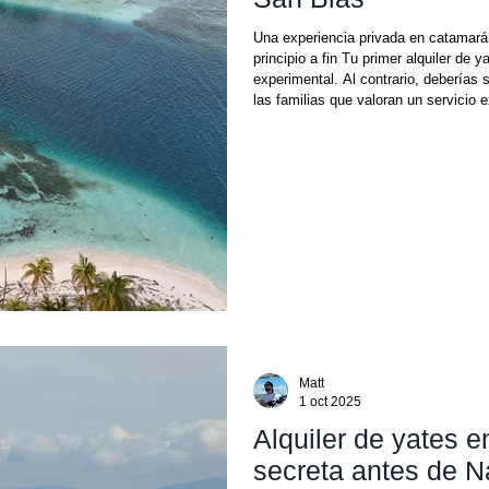
Una experiencia privada en catamarán
principio a fin Tu primer alquiler de
experimental. Al contrario, deberías 
las familias que valoran un servicio e
realmente significan algo, un alquile
una escapada sin filtros a uno de los
Matt
1 oct 2025
Alquiler de yates 
secreta antes de N