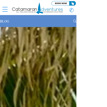
✆
BLOG