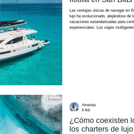
Las ventajas únicas de navegar en flo
lujo ha evolucionado, alejándose de l
vacaciones estandarizadas para centr
experienciales. Los viajes multigener
celebraciones y las aventuras privad
segmentos de mayor crecimiento en e
Amanda
6 feb
¿Cómo coexisten lo
los charters de luj