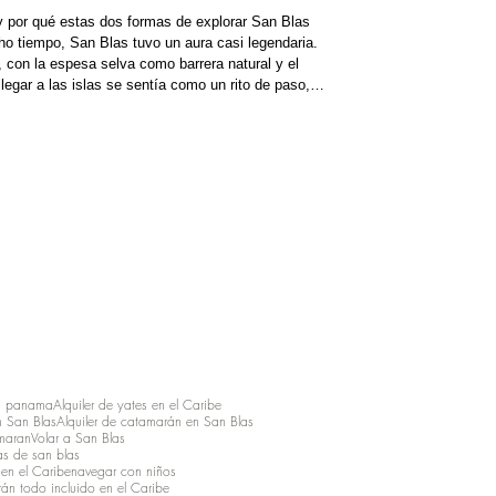
y por qué estas dos formas de explorar San Blas
 tiempo, San Blas tuvo un aura casi legendaria.
 con la espesa selva como barrera natural y el
 llegar a las islas se sentía como un rito de paso,
pidos intentaban. Hoy en día, esa percepción ya no
e indómita y la
s panama
Alquiler de yates en el Caribe
 San Blas
Alquiler de catamarán en San Blas
maran
Volar a San Blas
as de san blas
en el Caribe
navegar con niños
án todo incluido en el Caribe