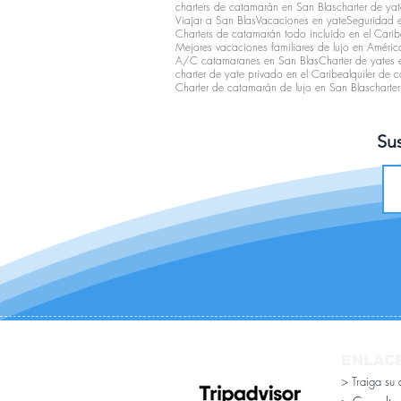
charters de catamarán en San Blas
charter de yat
Viajar a San Blas
Vacaciones en yate
Seguridad 
Charters de catamarán todo incluido en el Carib
Mejores vacaciones familiares de lujo en Améric
A/C catamaranes en San Blas
Charter de yates e
charter de yate privado en el Caribe
alquiler de 
Charter de catamarán de lujo en San Blas
charte
Sus
ENLAC
> Traiga su