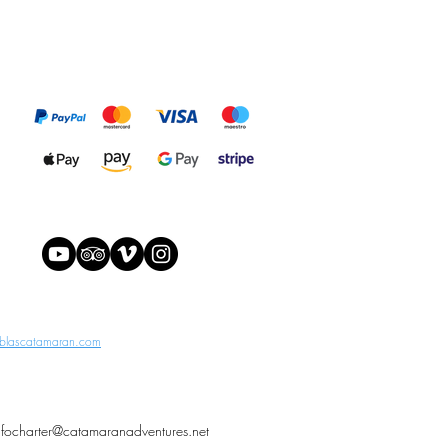
blascatamaran.com
nfocharter@catamaranadventures.net