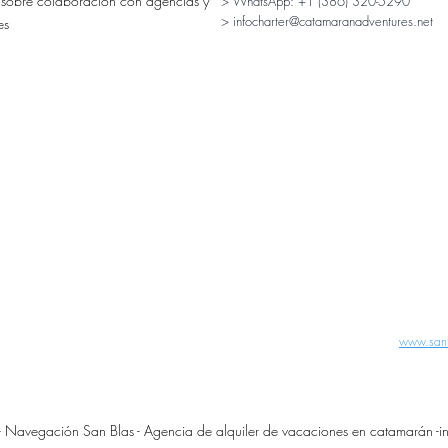
 sobre colaboración con agencias y
> WhatsApp:
+1 (386) 320-5290
> infocharter@catamaranadventures.net
es
www.san
Navegación San Blas - Agencia de alquiler de vacaciones en catamarán -
i