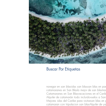
Buscar Por Etiquetas
navegar en san blas
islas san blas
san blas en p
catamaranes en San Blas
lo mejor de san blas
tra
Catamaranes en San Blas
vacaciones en el Cari
Alquiler de catamarán todo incluido
vuelos a San
Mejores islas del Caribe para visitar
san blas en
catamaran con tripulacion san blas
Alquiler de ya