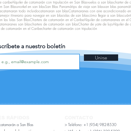
e caribe
Alquiler de catamarán con tripulación en San Blas
vuelos a san blas
charter de 
en San Blas
snorkel en san blas
San Blas Panamá
tips de viaje san blas
san blas panamá
e
catamaran todo incluido
catamaran san blas
Catamaranes con aire acondicionado en
a
mejor itinerario para navegar en san blas
islas de san blas
cómo llegar a san blas
cuánt
n las Islas San Blas
Charters de catamarán en el Caribe
Alquiler de catamaranes en el 
catamaranes san blas
charters de catamarán san blas
Charter de yate de lujo
Alquiler de
r de catamarán en el Caribe
charter de catamarán con tripulación
críbete a nuestro boletín
Unirse
ES RÁPIDOS
CONTACTO
 catamarán a San Blas
> Teléfono: +1 (954) 982-8530