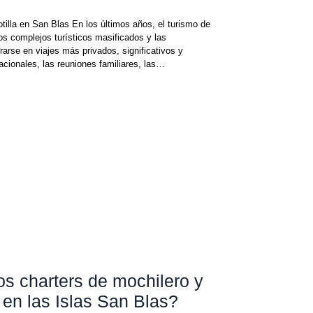
tilla en San Blas En los últimos años, el turismo de
os complejos turísticos masificados y las
arse en viajes más privados, significativos y
acionales, las reuniones familiares, las
as en grupo se han convertido en algunos de los
l turismo de lujo. Los informes
s charters de mochilero y
o en las Islas San Blas?