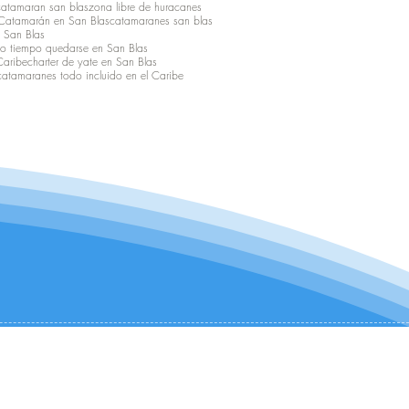
catamaran san blas
zona libre de huracanes
Catamarán en San Blas
catamaranes san blas
 San Blas
o tiempo quedarse en San Blas
Caribe
charter de yate en San Blas
 catamaranes todo incluido en el Caribe
CONTÁCTANOS:
+1 (954) 982-8530
infocharter@catamaranadventures.net