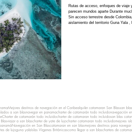
Rutas de acceso, enfoques de viaje 
parecen mundos aparte Durante mucho
Sin acceso terrestre desde Colombia,
aislamiento del territorio Guna Yala ,
algo que solo los viajeros más intré
refleja la realidad. La selva permanec
anama
Mejores destinos de navegación en el Caribe
alquiler catamaran San Blas
san bla
slados a san blas
navegar en panama
charter de catamarán todo incluido
navegación en
be
Charter de catamarán todo incluido
charter de catamaran todo incluido
san blas cata
 Blas
viajar a san blas
charter de yate de lujo
charter catamaran todo incluido
mejores isl
 panamá
Navegación en San Blas
catamaran en san blas
mejores destinos para navegar 
tes de lujo
guna yala
Islas Vírgenes Británicas
como llegar a san blas
charters de catamar