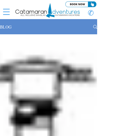
✆
BLOG