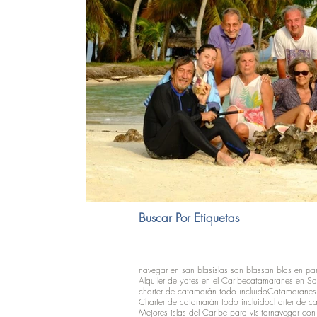
Buscar Por Etiquetas
navegar en san blas
islas san blas
san blas en p
Alquiler de yates en el Caribe
catamaranes en Sa
charter de catamarán todo incluido
Catamaranes 
Charter de catamarán todo incluido
charter de c
Mejores islas del Caribe para visitar
navegar con