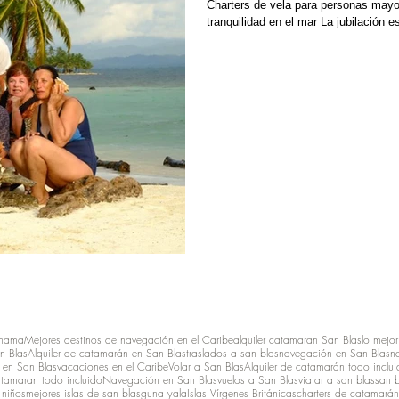
Charters de vela para personas mayo
tranquilidad en el mar La jubilación 
anama
Mejores destinos de navegación en el Caribe
alquiler catamaran San Blas
lo mejor
n Blas
Alquiler de catamarán en San Blas
traslados a san blas
navegación en San Blas
n
en San Blas
vacaciones en el Caribe
Volar a San Blas
Alquiler de catamarán todo inclu
atamaran todo incluido
Navegación en San Blas
vuelos a San Blas
viajar a san blas
san 
 niños
mejores islas de san blas
guna yala
Islas Vírgenes Británicas
charters de catamarán