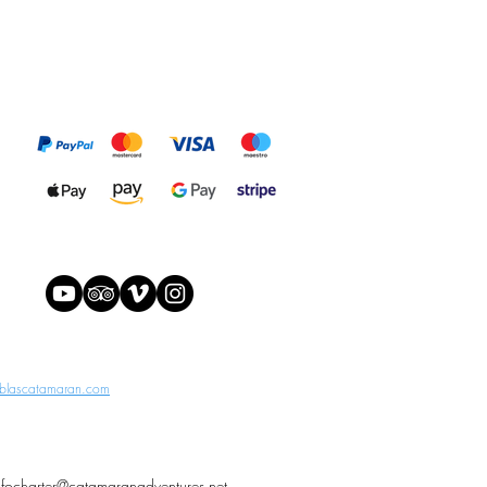
infocharter@catamaranadventures.net
blascatamaran.com
nfocharter@catamaranadventures.net