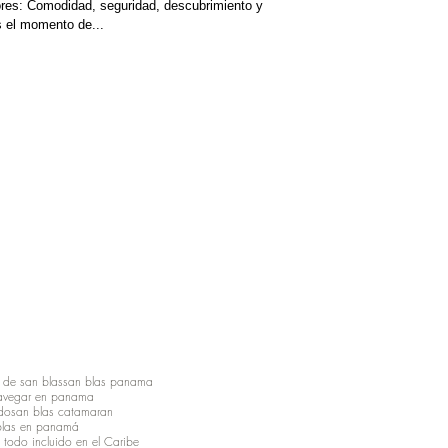
res: Comodidad, seguridad, descubrimiento y
es el momento de...
 de san blas
san blas panama
avegar en panama
ido
san blas catamaran
blas en panamá
 todo incluido en el Caribe