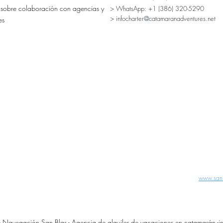
 sobre colaboración con agencias y
> WhatsApp:
+1 (386) 320-5290
> infocharter@catamaranadventures.net
es
www.san
Navegación San Blas - Agencia de alquiler de vacaciones en catamarán -
i