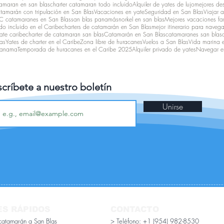
amaran en san blas
charter catamaran todo incluido
Alquiler de yates de lujo
mejores des
atamarán con tripulación en San Blas
Vacaciones en yate
Seguridad en San Blas
Viajar 
 catamaranes en San Blas
san blas panamá
snorkel en san blas
Mejores vacaciones fam
o incluido en el Caribe
charters de catamarán en San Blas
mejor itinerario para navega
ate caribe
charter de catamaran san blas
Catamarán en San Blas
catamaranes san blas
as
Yates de charter en el Caribe
Zona libre de huracanes
Vuelos a San Blas
Vida marina 
 panama
Temporada de huracanes en el Caribe 2025
Alquiler privado de yates
Navegar e
críbete a nuestro boletín
Unirse
ES RÁPIDOS
CONTACTO
 catamarán a San Blas
> Teléfono: +1 (954) 982-8530