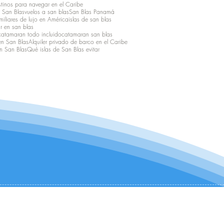
tinos para navegar en el Caribe
a San Blas
vuelos a san blas
San Blas Panamá
iliares de lujo en América
islas de san blas
r en san blas
catamaran todo incluido
catamaran san blas
en San Blas
Alquiler privado de barco en el Caribe
n San Blas
Qué islas de San Blas evitar
CONTÁCTANOS:
+1 (954) 982-8530