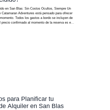
ido en San Blas: Sin Costos Ocultos, Siempre Un
 de Catamaran Adventures está pensado para ofrecer
r momento. Todos los gastos a bordo se incluyen de
el precio confirmado al momento de la reserva es el
 sorpresas de último día, sin extras inesperados.
n familia a b
s para Planificar tu
e Alquiler en San Blas