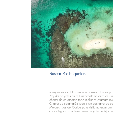
Buscar Por Etiquetas
navegar en san blas
islas san blas
san blas en p
Alquiler de yates en el Caribe
catamaranes en Sa
charter de catamarán todo incluido
Catamaranes 
Charter de catamarán todo incluido
charter de c
Mejores islas del Caribe para visitar
navegar con
como llegar a san blas
charter de yate de lujo
cat