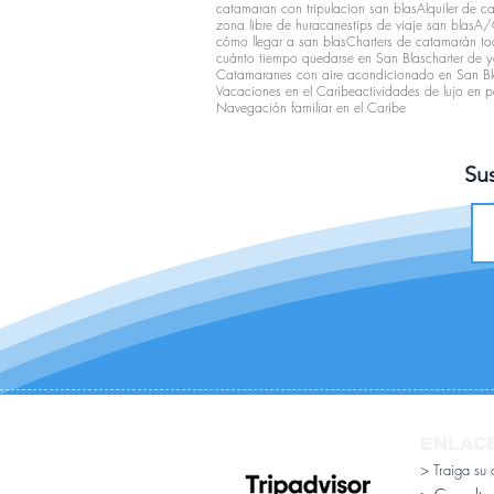
catamaran con tripulacion san blas
Alquiler de c
zona libre de huracanes
tips de viaje san blas
A/C
cómo llegar a san blas
Charters de catamarán tod
cuánto tiempo quedarse en San Blas
charter de y
Catamaranes con aire acondicionado en San Bl
Vacaciones en el Caribe
actividades de lujo en
Navegación familiar en el Caribe
Sus
ENLAC
> Traiga su