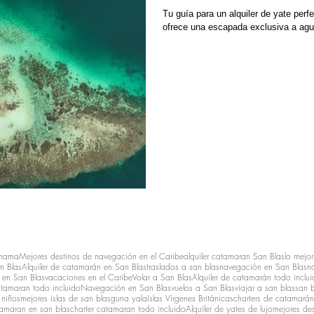
Tu guía para un alquiler de yate perf
ofrece una escapada exclusiva a aguas
anama
Mejores destinos de navegación en el Caribe
alquiler catamaran San Blas
lo mejor
n Blas
Alquiler de catamarán en San Blas
traslados a san blas
navegación en San Blas
n
en San Blas
vacaciones en el Caribe
Volar a San Blas
Alquiler de catamarán todo inclu
atamaran todo incluido
Navegación en San Blas
vuelos a San Blas
viajar a san blas
san 
 niños
mejores islas de san blas
guna yala
Islas Vírgenes Británicas
charters de catamarán
amaran en san blas
charter catamaran todo incluido
Alquiler de yates de lujo
mejores des