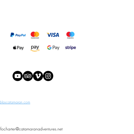
blascatamaran.com
nfocharter@catamaranadventures.net