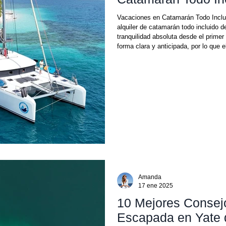
Vacaciones en Catamarán Todo Inclu
alquiler de catamarán todo incluido
tranquilidad absoluta desde el prime
forma clara y anticipada, por lo que 
precio final . Sin cargos ocultos, sin
Navegar por San Blas con amigos o e
Amanda
17 ene 2025
10 Mejores Consejo
Escapada en Yate d