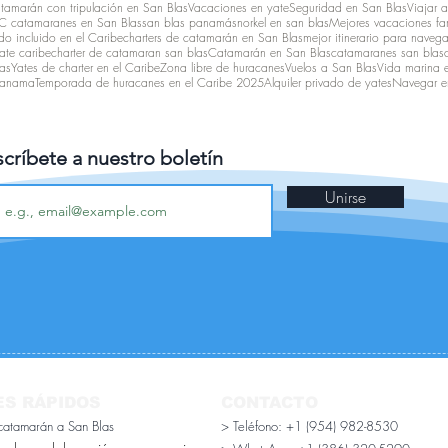
atamarán con tripulación en San Blas
Vacaciones en yate
Seguridad en San Blas
Viajar 
 catamaranes en San Blas
san blas panamá
snorkel en san blas
Mejores vacaciones fam
o incluido en el Caribe
charters de catamarán en San Blas
mejor itinerario para navega
ate caribe
charter de catamaran san blas
Catamarán en San Blas
catamaranes san blas
as
Yates de charter en el Caribe
Zona libre de huracanes
Vuelos a San Blas
Vida marina 
 panama
Temporada de huracanes en el Caribe 2025
Alquiler privado de yates
Navegar e
críbete a nuestro boletín
Unirse
ES RÁPIDOS
CONTACTO
 catamarán a San Blas
> Teléfono: +1 (954) 982-8530