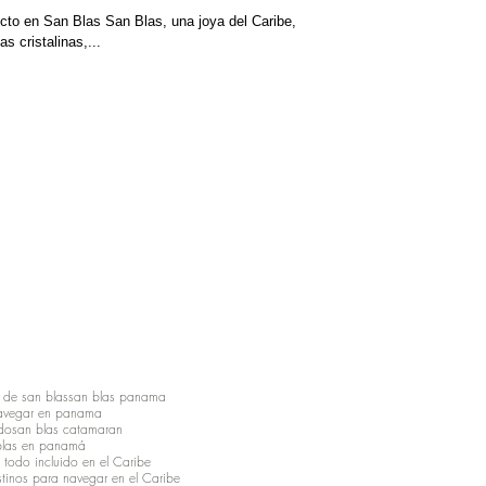
ecto en San Blas San Blas, una joya del Caribe,
 cristalinas,...
 de san blas
san blas panama
avegar en panama
ido
san blas catamaran
blas en panamá
 todo incluido en el Caribe
tinos para navegar en el Caribe