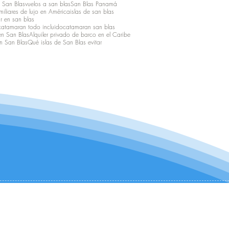
a San Blas
vuelos a san blas
San Blas Panamá
iliares de lujo en América
islas de san blas
r en san blas
catamaran todo incluido
catamaran san blas
en San Blas
Alquiler privado de barco en el Caribe
n San Blas
Qué islas de San Blas evitar
CONTÁCTANOS:
+1 (954) 982-8530
infocharter@catamaranadventures.net