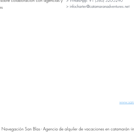
 sobre colaboración con agencias y
> WhatsApp:
+1 (386) 320-5290
> infocharter@catamaranadventures.net
es
www.san
Navegación San Blas - Agencia de alquiler de vacaciones en catamarán -
i