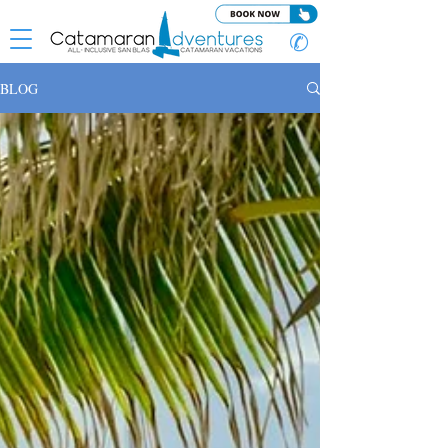
✆
BLOG