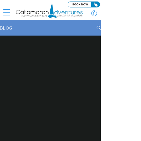
✆
BLOG