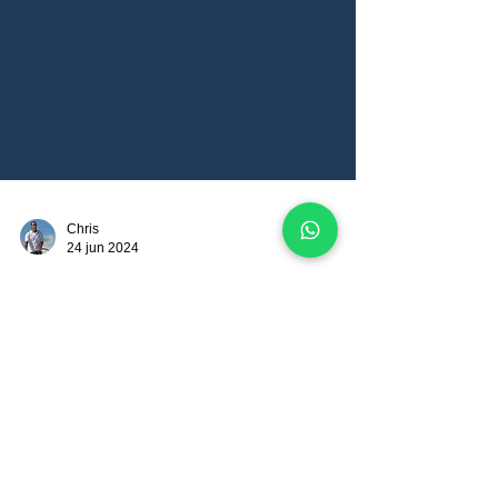
Chris
24 jun 2024
Acceso a Internet en San
Blas: Lo Que Necesitas
Saber
Descubre Cuáles Son Las Opciones de Conectividad
en Las Islas de San Blas En el mundo digital de hoy,
permanecer en línea es a menudo una...