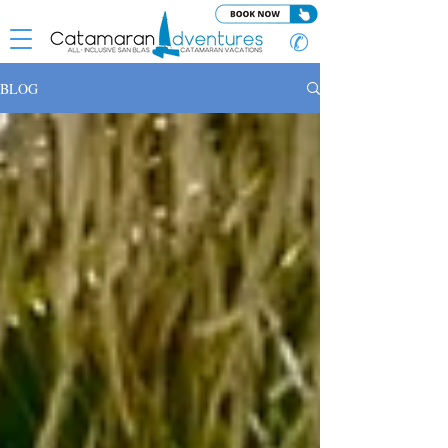
✆
BLOG