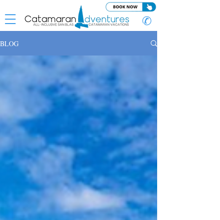
✆
BLOG