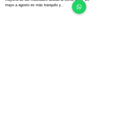
Los meses de diciembre a finales de abril atraen a la
mayoría de las multitudes debido al clima seco. De
mayo a agosto es más tranquilo y...
Blog islas de San
Blas
Buscar Por Etiquetas
navegar en san blas
islas san blas
san blas en panama
Mejores destinos de navegación en el Caribe
alquiler catamaran San Blas
san blas panama