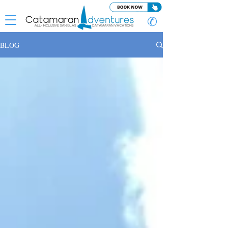
✆
BLOG