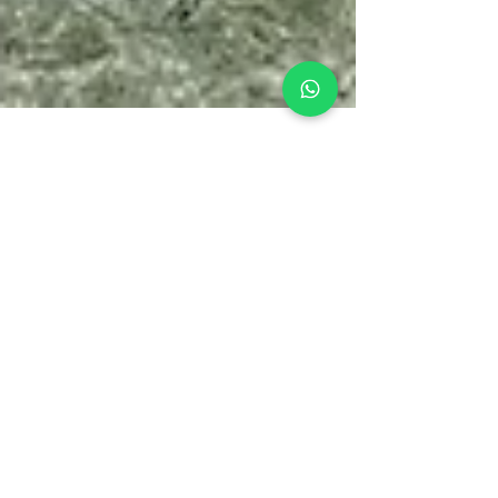
Matt
29 nov 2024
Alojamiento en Tierra vs.
Charters de Catamarán en
San Blas: ¿Cuál es Mejor
Para tu Viaje?
Estadías en tierra frente a charters de catamarán:
Cómo elegir la experiencia ideal en San Blas Al
planificar un viaje a las...