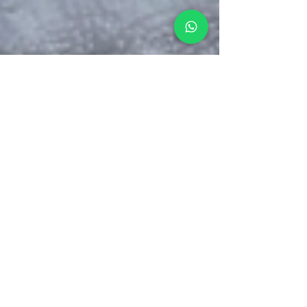
Chris
5 jun 2023
¿Cuál es el Mejor Crucero
en San Blas?
Itinerario organizado, catamarán perfectamente
equipado, tripulación de 5 estrellas y una agencia de
chárter confiable y especializada...