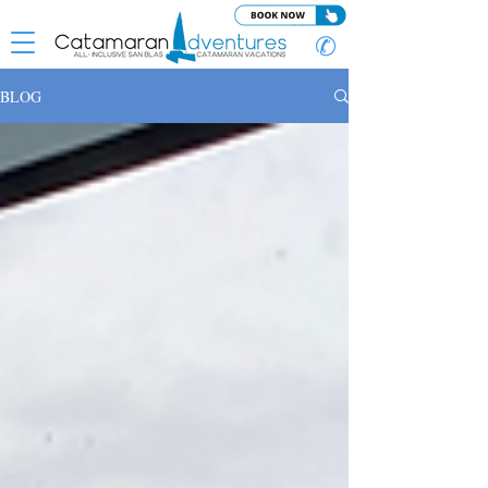
✆
BLOG