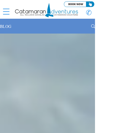
✆
BLOG