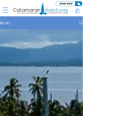
✆
BLOG