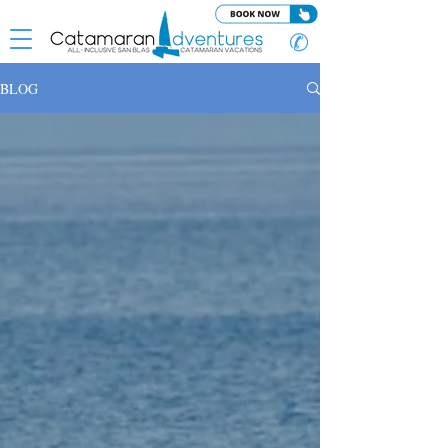
✆
BLOG