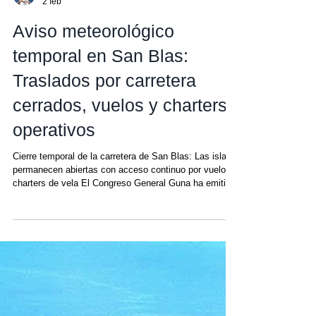
Amanda
2 feb
Aviso meteorológico
temporal en San Blas:
Traslados por carretera
cerrados, vuelos y charters
operativos
Cierre temporal de la carretera de San Blas: Las islas
permanecen abiertas con acceso continuo por vuelos y
charters de vela El Congreso General Guna ha emitido
un aviso meteorológico de corto plazo que afecta
zonas específicas de transporte marítimo en Guna
Yala debido a cambios temporales en las condiciones
del mar, incluyendo mareas más altas y vientos más
fuertes registrados en las últimas horas. Este anuncio
es una medida de seguridad preventiva , tomada para
proteger