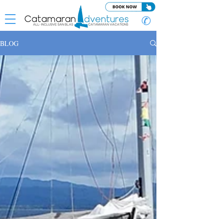
✆
BLOG