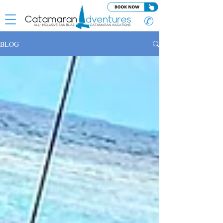
✆
BLOG