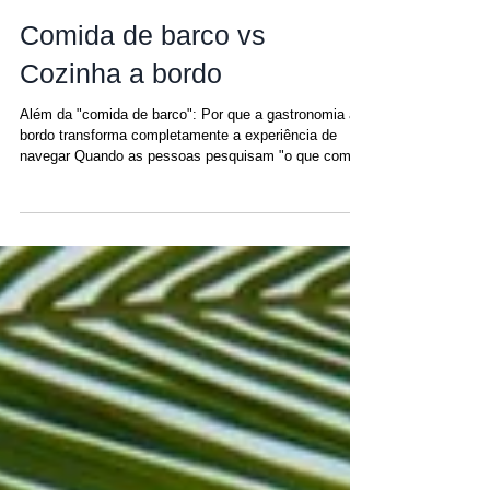
Matt
21 de abr.
Comida de barco vs
Cozinha a bordo
Além da "comida de barco": Por que a gastronomia a
bordo transforma completamente a experiência de
navegar Quando as pessoas pesquisam "o que comer
em um passeio de catamarã" , geralmente imaginam
algo simples: fast food, lanches básicos, talvez peixe
grelhado. Mas em San Blas, essa suposição não
poderia estar mais longe da verdade. A verdadeira
diferença não está entre a comida do navio e a comida
do restaurante , mas sim entre o básico e a culinária
personalizada a bord