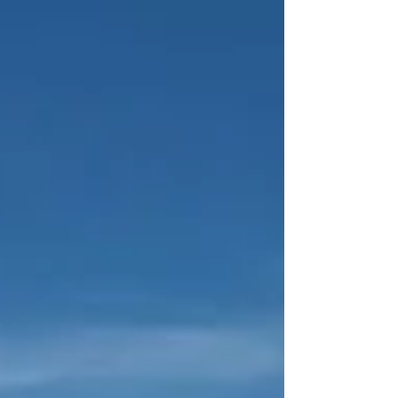
agradáveis e privilegiados do Caribe. Esse ritmo
começa com o retorno dos ventos alísios. Mas o que
são exatamente os ventos alísios? São ventos
constantes, de intensidade suave a moderada, que
sopram ao longo de uma estreita faixa do planeta
conhecida como cinturão dos v