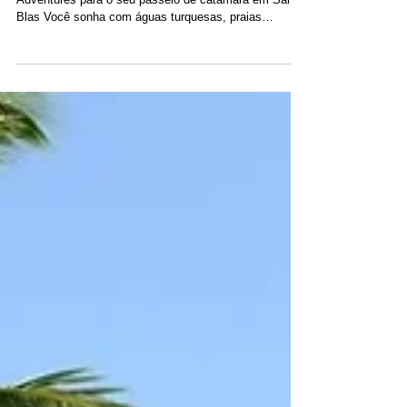
Por que reservar um aluguel
de iate com a Catamaran
Adventures San Blas?
Principais motivos para escolher a Catamaran
Adventures para o seu passeio de catamarã em San
Blas Você sonha com águas turquesas, praias
isoladas e uma experiência de navegação
verdadeiramente autêntica? Embora existam muitas
opções (agências, plataformas de reservas e barcos
compartilhados), apenas uma empresa está
profundamente enraizada nas Ilhas San Blas,
operando sua própria frota com tripulações
permanentes durante todo o ano há mais de uma
década: Catamaran Adventures